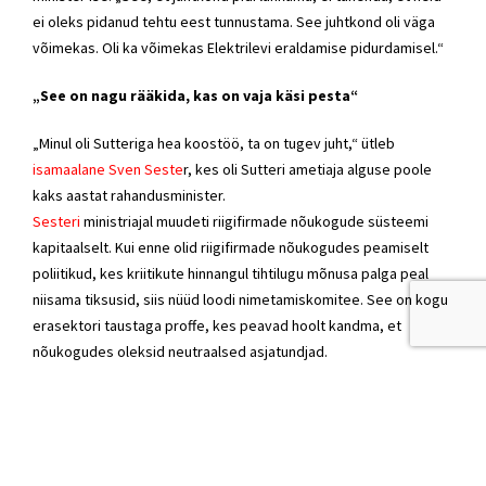
ei oleks pidanud tehtu eest tunnustama. See juhtkond oli väga
võimekas. Oli ka võimekas Elektrilevi eraldamise pidurdamisel.“
„See on nagu rääkida, kas on vaja käsi pesta“
„Minul oli Sutteriga hea koostöö, ta on tugev juht,“ ütleb
isamaalane
Sven Seste
r
, kes oli Sutteri ametiaja alguse poole
kaks aastat
rahandusminister
.
Sesteri
ministriajal muudeti riigifirmade nõukogude süsteemi
kapitaalselt. Kui enne olid riigifirmade nõukogudes peamiselt
poliitikud, kes kriitikute hinnangul tihtilugu mõnusa palga peal
niisama tiksusid, siis nüüd loodi nimetamiskomitee. See on kogu
erasektori taustaga proffe, kes peavad hoolt kandma, et
nõukogudes oleksid neutraalsed asjatundjad.
„Kui ma praegu nõukogusid vaatan, siis ma ei teagi neid inimesi
mõnikord, aga enne olid tuttavad poisid igal pool,“ nendib üks
poliitik.
Eesti Energia nõukogu on üks esinduslikumaid. Seda tüürib
tippjuht Anne Mere, liikmeteks on näiteks ettevõtja Meelis