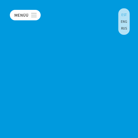
MENÜÜ
EST
ENG
RUS