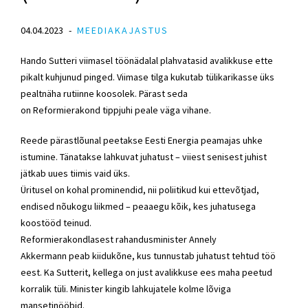
04.04.2023
MEEDIAKAJASTUS
Hando Sutteri viimasel töönädalal plahvatasid avalikkuse ette
pikalt kuhjunud pinged. Viimase tilga kukutab tülikarikasse üks
pealtnäha rutiinne koosolek. Pärast seda
on
Reformierakond
tippjuhi peale väga vihane.
Reede pärastlõunal peetakse Eesti Energia peamajas uhke
istumine. Tänatakse lahkuvat juhatust – viiest senisest juhist
jätkab uues tiimis vaid üks.
Üritusel on kohal prominendid, nii poliitikud kui ettevõtjad,
endised nõukogu liikmed – peaaegu kõik, kes juhatusega
koostööd teinud.
Reformierakondlasest
rahandusminister
Annely
Akkermann
peab kiidukõne, kus tunnustab juhatust tehtud töö
eest. Ka Sutterit, kellega on just avalikkuse ees maha peetud
korralik tüli. Minister kingib lahkujatele kolme lõviga
mansetinööbid.