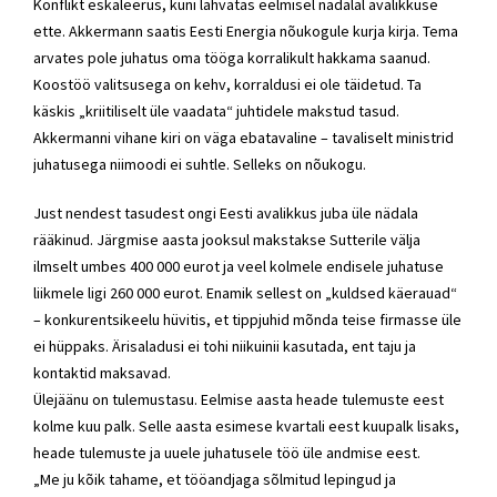
Konflikt eskaleerus, kuni lahvatas eelmisel nädalal avalikkuse
ette. Akkermann saatis Eesti Energia nõukogule kurja kirja. Tema
arvates pole juhatus oma tööga korralikult hakkama saanud.
Koostöö valitsusega on kehv, korraldusi ei ole täidetud. Ta
käskis „kriitiliselt üle vaadata“ juhtidele makstud tasud.
Akkermanni vihane kiri on väga ebatavaline – tavaliselt ministrid
juhatusega niimoodi ei suhtle. Selleks on nõukogu.
Just nendest tasudest ongi Eesti avalikkus juba üle nädala
rääkinud. Järgmise aasta jooksul makstakse Sutterile välja
ilmselt umbes 400 000 eurot ja veel kolmele endisele juhatuse
liikmele ligi 260 000 eurot. Enamik sellest on „kuldsed käerauad“
– konkurentsikeelu hüvitis, et tippjuhid mõnda teise firmasse üle
ei hüppaks. Ärisaladusi ei tohi niikuinii kasutada, ent taju ja
kontaktid maksavad.
Ülejäänu on tulemustasu. Eelmise aasta heade tulemuste eest
kolme kuu palk. Selle aasta esimese kvartali eest kuupalk lisaks,
heade tulemuste ja uuele juhatusele töö üle andmise eest.
„Me ju kõik tahame, et tööandjaga sõlmitud lepingud ja