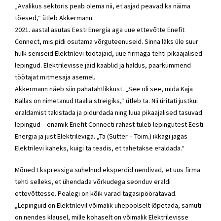
„Avalikus sektoris peab olema nii, et asjad peavad ka näima
tõesed,“ ütleb Akkermann.
2021. aastal asutas Eesti Energia aga uue ettevõtte Enefit
Connect, mis pidi osutama võrguteenuseid. Sinna läks üle suur
hulk seniseid Elektrilevi töötajaid, uue firmaga tehti pikaajalised
lepingud. Elektrilevisse jäid kaablid ja haldus, paarkümmend
töötajat mitmesaja asemel.
Akkermann näeb siin pahatahtlikkust. „See oli see, mida
Kaja
Kallas
on nimetanud Itaalia streigiks,“ ütleb ta. Nii üritati justkui
eraldamist takistada ja pidurdada ning luua pikaajalised tasuvad
lepingud – enamik Enefit Connecti rahast tuleb lepingutest Eesti
Energia ja just Elektrileviga. „Ta (Sutter – Toim.) ikkagi jagas
Elektrilevi kaheks, kuigi ta teadis, et tahetakse eraldada.“
Mõned Ekspressiga suhelnud eksperdid nendivad, et uus firma
tehti selleks, et ühendada võrkudega seonduv eraldi
ettevõttesse. Pealegi on kõik varad tagasipööratavad.
„Lepinguid on Elektrilevil võimalik ühepoolselt lõpetada, samuti
on nendes klausel, mille kohaselt on võimalik Elektrilevisse