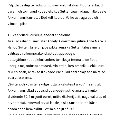
Paljude osalejate jaoks on toimuv kurbnaljakas. Poolteist kuud
varem oli toimunud koosolek, kus Sutter tegi midagi, mille peale
Akkermanni kannatus lõplikult katkes. Väike asi, aga see oli
viimane piisk.
15. veebruari udusel ja jahedal ennelõunal
tulevad
rahandusminister
Annely Akkermanni
jutule Anne Mere ja
Hando Sutter. Jahe on juba pikka aega ka Sutteri läbisaamine
valitsuse
reformierakondlastest
tippudega.
Juttu jätkub koosolekul umbes tunniks ja teemaks on Eesti
Energia majandustulemused. Ministrile, kes omanikku ehk Eesti
riiki esindab, antakse ülevaade enne, kui seni salajased näitajad
avalikustatakse.
„Sutteril oli kolm lehekülge juttu ja kaksteist arvu,“ meenutab
Akkermann. „Nad soovisid peanoogutust, et maksta riigile
dividende 52,2 miljonit eurot, mitte 68,9 miljonit, nagu valitsus oli
arvestanud. Panevad arvud lauale ja siis Sutter üritab kätte
saada seda heakskiitu – et sa oled ju nõus.“