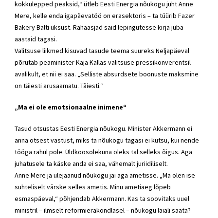
kokkulepped peaksid,“ ütleb Eesti Energia nõukogu juht Anne
Mere, kelle enda igapäevatöö on erasektoris – ta tüürib Fazer
Bakery Balti üksust. Rahaasjad said lepingutesse kirja juba
aastaid tagasi.
Valitsuse liikmed kisuvad tasude teema suureks Neljapäeval
põrutab
peaminister
Kaja Kallas
valitsuse pressikonverentsil
avalikult, et nii ei saa. „Selliste absurdsete boonuste maksmine
on täiesti arusaamatu. Täiesti.“
„Ma ei ole emotsionaalne inimene“
Tasud otsustas Eesti Energia nõukogu. Minister Akkermann ei
anna otsest vastust, miks ta nõukogu tagasi ei kutsu, kui nende
tööga rahul pole. Üldkoosolekuna oleks tal selleks õigus. Aga
juhatusele ta käske anda ei saa, vähemalt juriidiliselt.
Anne Mere ja ülejäänud nõukogu jäi aga ametisse. „Ma olen ise
suhteliselt värske selles ametis. Minu ametiaeg lõpeb
esmaspäeval,“ põhjendab Akkermann. Kas ta soovitaks uuel
ministril – ilmselt
reformierakondlasel
– nõukogu laiali saata?