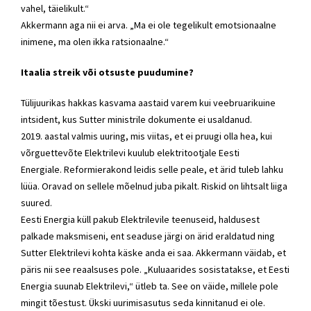
vahel, täielikult.“
Akkermann aga nii ei arva. „Ma ei ole tegelikult emotsionaalne
inimene, ma olen ikka ratsionaalne.“
Itaalia streik või otsuste puudumine?
Tülijuurikas hakkas kasvama aastaid varem kui veebruarikuine
intsident, kus Sutter ministrile dokumente ei usaldanud.
2019. aastal valmis uuring, mis viitas, et ei pruugi olla hea, kui
võrguettevõte Elektrilevi kuulub elektritootjale Eesti
Energiale.
Reformierakond
leidis selle peale, et ärid tuleb lahku
lüüa. Oravad on sellele mõelnud juba pikalt. Riskid on lihtsalt liiga
suured.
Eesti Energia küll pakub Elektrilevile teenuseid, haldusest
palkade maksmiseni, ent seaduse järgi on ärid eraldatud ning
Sutter Elektrilevi kohta käske anda ei saa. Akkermann väidab, et
päris nii see reaalsuses pole. „Kuluaarides sosistatakse, et Eesti
Energia suunab Elektrilevi,“ ütleb ta. See on väide, millele pole
mingit tõestust. Ükski uurimisasutus seda kinnitanud ei ole.