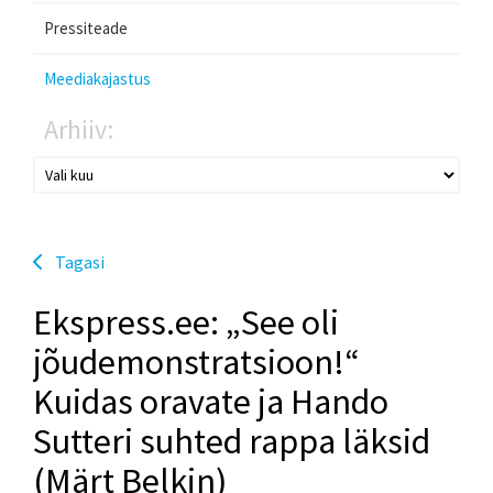
Pressiteade
Meediakajastus
Arhiiv:
Tagasi
Ekspress.ee: „See oli
jõudemonstratsioon!“
Kuidas oravate ja Hando
Sutteri suhted rappa läksid
(Märt Belkin)