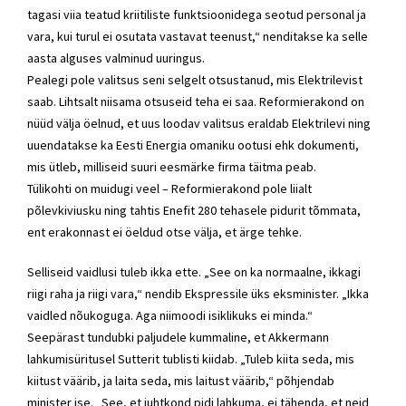
tagasi viia teatud kriitiliste funktsioonidega seotud personal ja
vara, kui turul ei osutata vastavat teenust,“ nenditakse ka selle
aasta alguses valminud uuringus.
Pealegi pole valitsus seni selgelt otsustanud, mis Elektrilevist
saab. Lihtsalt niisama otsuseid teha ei saa.
Reformierakond
on
nüüd välja öelnud, et uus loodav valitsus eraldab Elektrilevi ning
uuendatakse ka Eesti Energia omaniku ootusi ehk dokumenti,
mis ütleb, milliseid suuri eesmärke firma täitma peab.
Tülikohti on muidugi veel –
Reformierakond
pole liialt
põlevkiviusku ning tahtis Enefit 280 tehasele pidurit tõmmata,
ent erakonnast ei öeldud otse välja, et ärge tehke.
Selliseid vaidlusi tuleb ikka ette. „See on ka normaalne, ikkagi
riigi raha ja riigi vara,“ nendib Ekspressile üks eksminister. „Ikka
vaidled nõukoguga. Aga niimoodi isiklikuks ei minda.“
Seepärast tundubki paljudele kummaline, et Akkermann
lahkumisüritusel Sutterit tublisti kiidab. „Tuleb kiita seda, mis
kiitust väärib, ja laita seda, mis laitust väärib,“ põhjendab
minister ise. „See, et juhtkond pidi lahkuma, ei tähenda, et neid