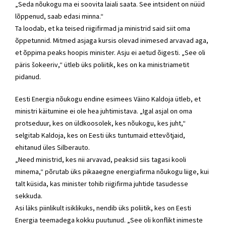
„Seda nõukogu ma ei soovita laiali saata. See intsident on nüüd
lõppenud, saab edasi minna.“
Ta loodab, et ka teised riigifirmad ja ministrid said siit oma
õppetunnid. Mitmed asjaga kursis olevad inimesed arvavad aga,
et õppima peaks hoopis minister. Asju ei aetud õigesti. „See oli
päris šokeeriv,“ ütleb üks poliitik, kes on ka ministriametit
pidanud.
Eesti Energia nõukogu endine esimees Väino Kaldoja ütleb, et
ministri käitumine ei ole hea juhtimistava. „Igal asjal on oma
protseduur, kes on üldkoosolek, kes nõukogu, kes juht,“
selgitab Kaldoja, kes on Eesti üks tuntumaid ettevõtjaid,
ehitanud üles Silberauto.
„Need ministrid, kes nii arvavad, peaksid siis tagasi kooli
minema,“ põrutab üks pikaaegne energiafirma nõukogu liige, kui
talt küsida, kas minister tohib riigifirma juhtide tasudesse
sekkuda.
Asi läks piinlikult isiklikuks, nendib üks poliitik, kes on Eesti
Energia teemadega kokku puutunud. „See oli konflikt inimeste