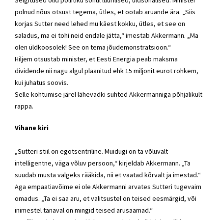
Selgitused olid poliitiku sõnul lüürilised, üldsõnalised. Minister
polnud nõus otsust tegema, ütles, et ootab aruande ära. „Siis
korjas Sutter need lehed mu käest kokku, ütles, et see on
saladus, ma ei tohi neid endale jätta,“ imestab Akkermann. „Ma
olen üldkoosolek! See on tema jõudemonstratsioon.“
Hiljem otsustab minister, et Eesti Energia peab maksma
dividende nii nagu algul plaanitud ehk 15 miljonit eurot rohkem,
kui juhatus soovis.
Selle kohtumise järel lähevadki suhted Akkermanniga põhjalikult
rappa.
Vihane kiri
„Sutteri stiil on egotsentriline. Muidugi on ta võluvalt
intelligentne, väga võluv persoon,“ kirjeldab Akkermann. „Ta
suudab musta valgeks rääkida, nii et vaatad kõrvalt ja imestad.“
Aga empaatiavõime ei ole Akkermanni arvates Sutteri tugevaim
omadus. „Ta ei saa aru, et valitsustel on teised eesmärgid, või
inimestel tänaval on mingid teised arusaamad.“