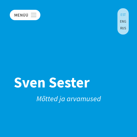
MENÜÜ
EST
ENG
RUS
Sven Sester
Mõtted ja arvamused