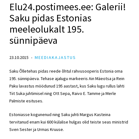
Elu24.postimees.ee: Galerii!
Saku pidas Estonias
meeleolukalt 195.
sünnipäeva
23.10.2015
MEEDIAKAJASTUS
Saku Õlletehas pidas reede õhtul rahvusooperis Estonia oma
195. sünnipäeva. Tehase ajalugu markeeris Ain Mäeotsa ja Rein
Paku lavastus möödunud 195 aastast, kus Saku lugu rullus lahti
Tiit Suka juhtimisel ning Ott Sepa, Raivo E. Tamme ja Merle
Palmiste esituses.
Estoniasse kogunenud ning Saku juhti Margus Kasteina
tervitanud enam kui 600 külalise hulgas olid teiste seas ministrid
Sven Sester ja Urmas Kruuse.