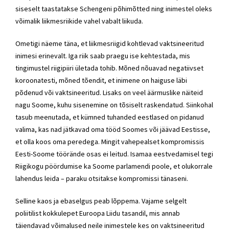
siseselt taastatakse Schengeni põhimõtted ning inimestel oleks
võimalik liikmesriikide vahel vabalt liikuda.
Ometigi näeme täna, et liikmesriigid kohtlevad vaktsineeritud
inimesi erinevalt. Iga riik saab praegu ise kehtestada, mis
tingimustel riigipiiri ületada tohib. Mõned nõuavad negatiivset
koroonatesti, mõned tõendit, et inimene on haiguse läbi
põdenud või vaktsineeritud. Lisaks on veel äärmuslike näiteid
nagu Soome, kuhu sisenemine on tõsiselt raskendatud. Siinkohal
tasub meenutada, et kümned tuhanded eestlased on pidanud
valima, kas nad jätkavad oma tööd Soomes või jäävad Eestisse,
et olla koos oma peredega. Mingit vahepealset kompromissis
Eesti-Soome töörände osas ei leitud. Isamaa eestvedamisel tegi
Riigikogu pöördumise ka Soome parlamendi poole, et olukorrale
lahendus leida – paraku otsitakse kompromissi tänaseni.
Selline kaos ja ebaselgus peab lõppema. Vajame selgelt
poliitilist kokkulepet Euroopa Liidu tasandil, mis annab
täiendavad võimalused neile inimestele kes on vaktsineeritud