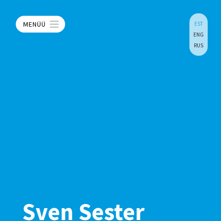
MENÜÜ
EST
ENG
RUS
Sven Sester