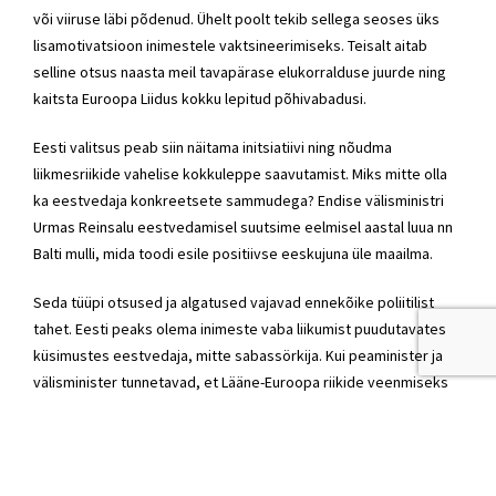
või viiruse läbi põdenud. Ühelt poolt tekib sellega seoses üks
lisamotivatsioon inimestele vaktsineerimiseks. Teisalt aitab
selline otsus naasta meil tavapärase elukorralduse juurde ning
kaitsta Euroopa Liidus kokku lepitud põhivabadusi.
Eesti valitsus peab siin näitama initsiatiivi ning nõudma
liikmesriikide vahelise kokkuleppe saavutamist. Miks mitte olla
ka eestvedaja konkreetsete sammudega? Endise välisministri
Urmas Reinsalu eestvedamisel suutsime eelmisel aastal luua nn
Balti mulli, mida toodi esile positiivse eeskujuna üle maailma.
Seda tüüpi otsused ja algatused vajavad ennekõike poliitilist
tahet. Eesti peaks olema inimeste vaba liikumist puudutavates
küsimustes eestvedaja, mitte sabassörkija. Kui peaminister ja
välisminister tunnetavad, et Lääne-Euroopa riikide veenmiseks
napib neil veel jõudu, siis tuleb alustada Balti riikidest ja
Põhjamaadest. Selge siht ja julged otsused on need, mis aitavad
taasluua tingimused vaktsineeritud inimeste töörände ja vaba
liikumise taastamiseks.