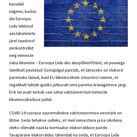
kevadel
nägime, kuidas
üle Euroopa
Liidu tekkisid
aastakümnete
järel taaskord
piirikontrollid
ning inimeste
vaba liikumine – Euroopa Liidu üks aluspõhimõtteid, oli peaaegu
täielikult peatatud. Esmapilgul paistab, et tänaseks on olukord
paremaks läinud, kuid ELi liikmesriikide otsustest näeme, et
tegelikult talitab igaüks jätkuvalt oma parema äranägemise järgi.
Eriti teravalt torkab see silma vaktsineeritud inimeste
liikumisvabaduse puhul.
COVID-19 vastase suuremahulise vaktsineerimise eesmärk on
lihtne. Seda tehakse selleks, et meil inimestena ja ka riikidena
oleks võimalik naasta normaalse elukorralduse juurde.
Tavapärane elukorraldus tähendab ka seda, et Euroopa Liidu