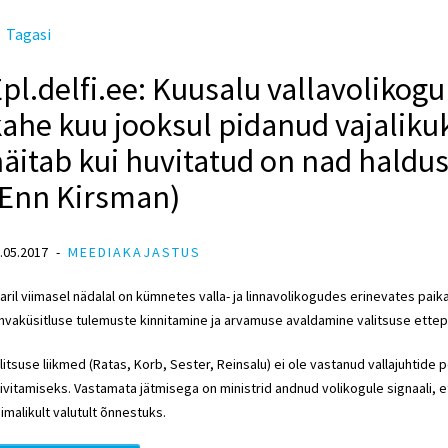
Tagasi
pl.delfi.ee: Kuusalu vallavolikogu
ahe kuu jooksul pidanud vajalikuks
äitab kui huvitatud on nad haldu
(Enn Kirsman)
.05.2017
MEEDIAKAJASTUS
aril viimasel nädalal on kümnetes valla- ja linnavolikogudes erinevates pa
hvaküsitluse tulemuste kinnitamine ja arvamuse avaldamine valitsuse ette
litsuse liikmed (Ratas, Korb, Sester, Reinsalu) ei ole vastanud vallajuhtide 
ivitamiseks. Vastamata jätmisega on ministrid andnud volikogule signaali, e
imalikult valutult õnnestuks.