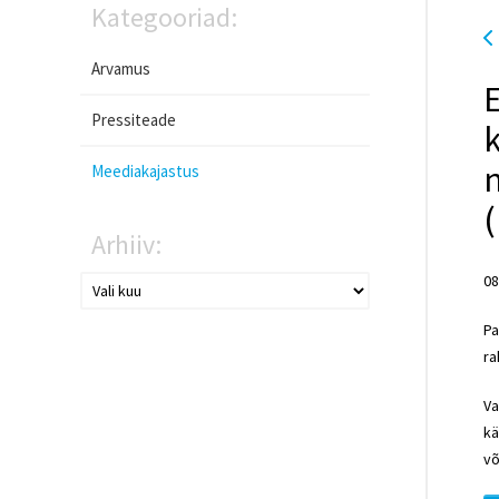
Kategooriad:
Arvamus
E
Pressiteade
k
n
Meediakajastus
Arhiiv:
08
Pa
ra
Va
kä
võ