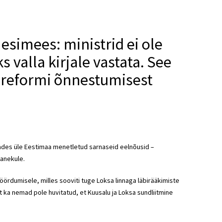
 esimees: ministrid ei ole
 valla kirjale vastata. See
sreformi õnnestumisest
ikades üle Eestimaa menetletud sarnaseid eelnõusid –
panekule.
pöördumisele, milles sooviti tuge Loksa linnaga läbirääkimiste
t ka nemad pole huvitatud, et Kuusalu ja Loksa sundliitmine