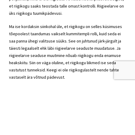
et riigikogu saaks teostada talle omast kontrolli. Riigieelarve on
üks riigikogu tuumikpädevusi.
Ma ise kordaksin siinkohal üle, et riigikogu on selles küsimuses
tõepoolest taandumas vaikselt kummitempli rolli, kuid seda ei
saa panna ühegi valitsuse süüks. See on juhtunud järk-järgult ja
täiesti legaalselt ehk läbi riigieelarve seaduste muudatuse. Ja
riigieelarve seaduse muutmine nõuab riigikogu enda enamuse
heakskiitu. Siin on väga oluline, et riigikogu liikmed ise seda
vastutust tunneksid. Keegi ei ole riigikogulastelt nende tahte
vastaselt ära võtnud pädevust.
Kui räägime läbipaistvusest, siis on see igaühe õigus, mitte
ainult ühe institutsiooni või kindlate isikute, samuti peab kohtutel
olema piisav voli seda läbipaistvust kontrollida.