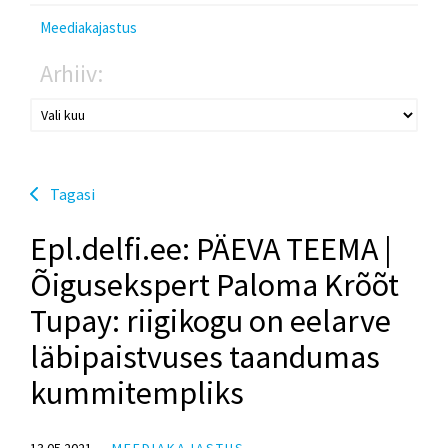
Meediakajastus
Arhiiv:
Tagasi
Epl.delfi.ee: PÄEVA TEEMA |
Õigusekspert Paloma Krõõt
Tupay: riigikogu on eelarve
läbipaistvuses taandumas
kummitempliks
13.05.2021
MEEDIAKAJASTUS