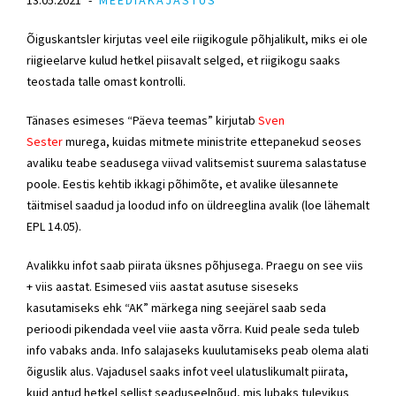
Õiguskantsler kirjutas veel eile riigikogule põhjalikult, miks ei ole
riigieelarve kulud hetkel piisavalt selged, et riigikogu saaks
teostada talle omast kontrolli.
Tänases esimeses “Päeva teemas” kirjutab
Sven
Sester
murega, kuidas mitmete ministrite ettepanekud seoses
avaliku teabe seadusega viivad valitsemist suurema salastatuse
poole. Eestis kehtib ikkagi põhimõte, et avalike ülesannete
täitmisel saadud ja loodud info on üldreeglina avalik (loe lähemalt
EPL 14.05).
Avalikku infot saab piirata üksnes põhjusega. Praegu on see viis
+ viis aastat. Esimesed viis aastat asutuse siseseks
kasutamiseks ehk “AK” märkega ning seejärel saab seda
perioodi pikendada veel viie aasta võrra. Kuid peale seda tuleb
info vabaks anda. Info salajaseks kuulutamiseks peab olema alati
õiguslik alus. Vajadusel saaks infot veel ulatuslikumalt piirata,
kuid antud hetkel sellist seaduseelnõud, mis lubaks tulevikus