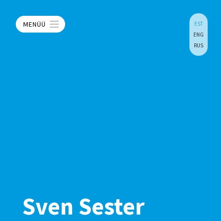
MENÜÜ
EST
ENG
RUS
Sven Sester