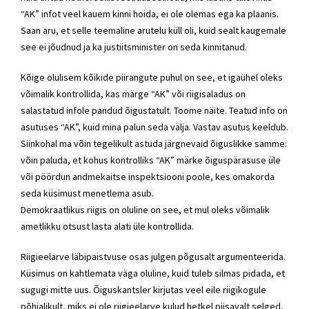
“AK” infot veel kauem kinni hoida, ei ole olemas ega ka plaanis.
Saan aru, et selle teemaline arutelu küll oli, kuid sealt kaugemale
see ei jõudnud ja ka
justiitsminister
on seda kinnitanud.
Kõige olulisem kõikide piirangute puhul on see, et igaühel oleks
võimalik kontrollida, kas märge “AK” või riigisaladus on
salastatud infole pandud õigustatult. Toome näite. Teatud info on
asutuses “AK”, kuid mina palun seda välja. Vastav asutus keeldub.
Siinkohal ma võin tegelikult astuda järgnevaid õiguslikke samme:
võin paluda, et kohus kontrolliks “AK” märke õiguspärasuse üle
või pöördun andmekaitse inspektsiooni poole, kes omakorda
seda küsimust menetlema asub.
Demokraatlikus riigis on oluline on see, et mul oleks võimalik
ametlikku otsust lasta alati üle kontrollida.
Riigieelarve läbipaistvuse osas julgen põgusalt argumenteerida.
Küsimus on kahtlemata väga oluline, kuid tuleb silmas pidada, et
sugugi mitte uus. Õiguskantsler kirjutas veel eile riigikogule
põhjalikult, miks ei ole riigieelarve kulud hetkel piisavalt selged,