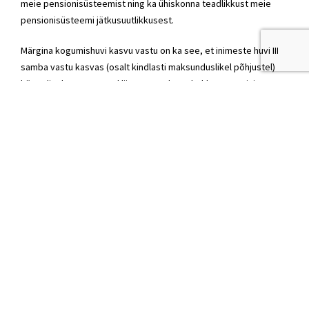
meie pensionisüsteemist ning ka ühiskonna teadlikkust meie
pensionisüsteemi jätkusuutlikkusest.
Märgina kogumishuvi kasvu vastu on ka see, et inimeste huvi III
samba vastu kasvas (osalt kindlasti maksunduslikel põhjustel)
hüppeliselt. 2020. aastal liitus III sambaga kokku 80 485 inimest,
kellest 74% liitus detsembrikuus. Võrdluseks: 2019. aastal liitus III
sambaga 5907 inimest. 2020. aastal liitunute hulgas oli alaealiste
osakaal 28%.
Üks positiivne reformi tulemus on aga veelgi nähtavam. Pangad
on mõistnud, et nüüdsest on pensionisüsteem tõesti avatud
vabale turule ja konkurentsile. Viimase kuu jooksul on alanud
ulatuslik kampaania veenmaks inimesi selle nimel, et
alternatiivsetele investeerimisvõimalustele tuleks eelistada
panga poolt juhitud pensionifondi.