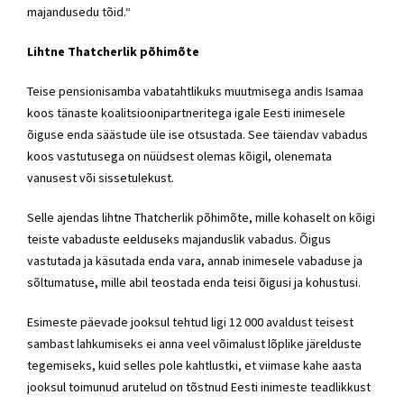
majandusedu tõid.“
Lihtne Thatcherlik põhimõte
Teise pensionisamba vabatahtlikuks muutmisega andis Isamaa
koos tänaste koalitsioonipartneritega igale Eesti inimesele
õiguse enda säästude üle ise otsustada. See täiendav vabadus
koos vastutusega on nüüdsest olemas kõigil, olenemata
vanusest või sissetulekust.
Selle ajendas lihtne Thatcherlik põhimõte, mille kohaselt on kõigi
teiste vabaduste eelduseks majanduslik vabadus. Õigus
vastutada ja käsutada enda vara, annab inimesele vabaduse ja
sõltumatuse, mille abil teostada enda teisi õigusi ja kohustusi.
Esimeste päevade jooksul tehtud ligi 12 000 avaldust teisest
sambast lahkumiseks ei anna veel võimalust lõplike järelduste
tegemiseks, kuid selles pole kahtlustki, et viimase kahe aasta
jooksul toimunud arutelud on tõstnud Eesti inimeste teadlikkust