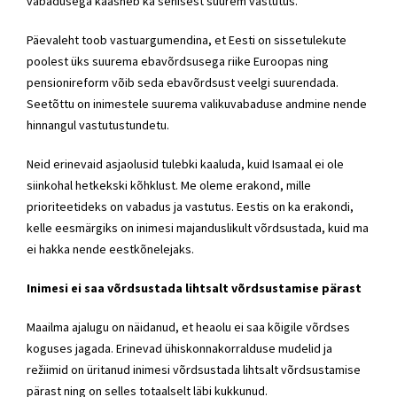
vabadusega kaasneb ka senisest suurem vastutus.
Päevaleht toob vastuargumendina, et Eesti on sissetulekute
poolest üks suurema ebavõrdsusega riike Euroopas ning
pensionireform võib seda ebavõrdsust veelgi suurendada.
Seetõttu on inimestele suurema valikuvabaduse andmine nende
hinnangul vastutustundetu.
Neid erinevaid asjaolusid tulebki kaaluda, kuid Isamaal ei ole
siinkohal hetkekski kõhklust. Me oleme erakond, mille
prioriteetideks on vabadus ja vastutus. Eestis on ka erakondi,
kelle eesmärgiks on inimesi majanduslikult võrdsustada, kuid ma
ei hakka nende eestkõnelejaks.
Inimesi ei saa võrdsustada lihtsalt võrdsustamise pärast
Maailma ajalugu on näidanud, et heaolu ei saa kõigile võrdses
koguses jagada. Erinevad ühiskonnakorralduse mudelid ja
režiimid on üritanud inimesi võrdsustada lihtsalt võrdsustamise
pärast ning on selles totaalselt läbi kukkunud.