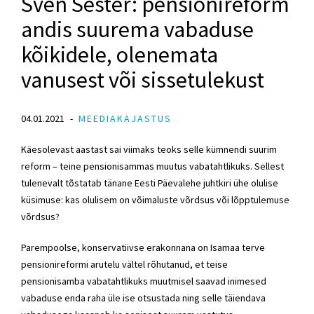
Sven Sester: pensionireform
andis suurema vabaduse
kõikidele, olenemata
vanusest või sissetulekust
04.01.2021
MEEDIAKAJASTUS
Käesolevast aastast sai viimaks teoks selle kümnendi suurim
reform – teine pensionisammas muutus vabatahtlikuks. Sellest
tulenevalt tõstatab tänane Eesti Päevalehe juhtkiri ühe olulise
küsimuse: kas olulisem on võimaluste võrdsus või lõpptulemuse
võrdsus?
Parempoolse,
konservatiivse erakonnana
on Isamaa terve
pensionireformi arutelu vältel rõhutanud, et teise
pensionisamba vabatahtlikuks muutmisel saavad inimesed
vabaduse enda raha üle ise otsustada ning selle täiendava