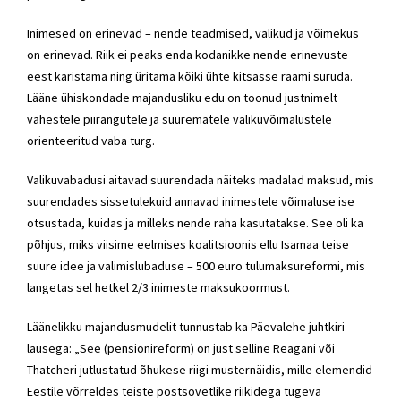
Inimesed on erinevad – nende teadmised, valikud ja võimekus
on erinevad. Riik ei peaks enda kodanikke nende erinevuste
eest karistama ning üritama kõiki ühte kitsasse raami suruda.
Lääne ühiskondade majandusliku edu on toonud justnimelt
vähestele piirangutele ja suurematele valikuvõimalustele
orienteeritud vaba turg.
Valikuvabadusi aitavad suurendada näiteks madalad maksud, mis
suurendades sissetulekuid annavad inimestele võimaluse ise
otsustada, kuidas ja milleks nende raha kasutatakse. See oli ka
põhjus, miks viisime eelmises koalitsioonis ellu Isamaa teise
suure idee ja valimislubaduse – 500 euro tulumaksureformi, mis
langetas sel hetkel 2/3 inimeste maksukoormust.
Läänelikku majandusmudelit tunnustab ka Päevalehe juhtkiri
lausega: „See (pensionireform) on just selline Reagani või
Thatcheri jutlustatud õhukese riigi musternäidis, mille elemendid
Eestile võrreldes teiste postsovetlike riikidega tugeva