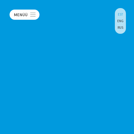
MENÜÜ
EST
ENG
RUS