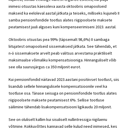
inimesi otsustas käesoleva aasta oktoobris omapoolseid
makseid ka eeloleval aastal jätkata ja teiseks, milliseks kujuneb II
samba pensionifondide tootlus alates riigipoolsete maksete
peatamisest juuli alguses kuni kompenseerimiseni 2023. aastal.
Oktoobris otsustas pea 99% (täpsemalt 98,6%) II sambaga
liitujatest omapoolseid sissemakseid jätkata. See tähendab, et
n-ö sissemaksete arvelt peab valitsus arvestama praktiliselt
maksimaalse võimaliku kompensatsiooniga. Hinnanguliselt võib
see olla suurusjärgus ca 350 miljonit eurot.
Kui pensionifondid näitavad 2023.aastani positiivset tootlust, siis
lisandub sellele hinnangulisele kompensatsioonile veel ka
tootluse osa. Tänase seisuga on pensionifondide tootlus alates
riigipoolsete maksete peatamisest 6%. Sellise tootluse
säilimine tähendab lisakompensatsiooni ligikaudu 20 miljonit.
See on oluliselt kallim kui sisuliselt nullintressiga riigilaenu
võtmine. Kokkuvõttes kannavad selle kulud need inimesed, kes