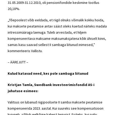
31.05.2009-31.12.2010, oli pensionifondide keskmine tootlus
20,18%.
„Tõepoolest võib eeldada, et riigil olnuks võimalik kokku hoida,
kui maksete peatamise antav sääst oleks kaetud näiteks madala
intressimääraga laenuga. Tuleb arvestada, et hiljem
kompenseeritava maksame maksumaksjatena kõik ühiselt kinni,
samas kasu saavad sellest II sambaga liitunud inimesed,”
kommenteeris Vallistu.
– ÄÄREJUTT –
Kulud katavad need, kes pole sambaga liitunud
Kristjan Tamla, Swedbank Investeerimisfondid AS-i
juhatuse esimees:
Valitsus on lubanud riigipoolsete II samba maksete peatamise
kompenseerida 2023. aastal. Kui suureks see kompensatsioon
kujuneb, sõltub eelkõige kahest tegurist. Esiteks, kui palju