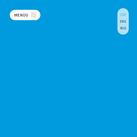
MENÜÜ
EST
ENG
RUS