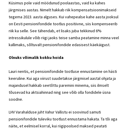
Küsimus pole vaid möödunud poolaastas, vaid ka kahes
järgmises aastas. Nimelt hakkab riik kompensatsioonimakseid
tegema 2023. aasta alguses. Kui vahepealse kahe aasta jooksul
on Eesti pensionifondide tootlus positiivne, siis kompenseerib
riik ka selle. See tähendab, et lisaks juba tekkinud 6%
intressikulule võib riigi jaoks teise samba peatamine minna veel
kallimaks, sõltuvalt pensionifondide edasisest käekäigust.
Olnuks võimalik kokku hoida
Lauri nentis, et pensionifondide tootluse ennustamine on hästi
keeruline. Kui aga viirust suudetakse järgmisel aastal ohjata ja
majandusel hakkab seetõttu paremini minema, siis ilmselt
tõusevad ka aktsiahinnad ning see võib olla fondidele üsna
soodne.
LHV Varahalduse juht Vahur Vallistu ei soovinud samuti
pensionifondide tuleviku tootlust ennustama hakata. Ta tõi aga
näite, et eelmisel korral, kui riigipoolsed maksed peatati