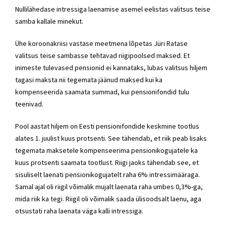
Nullilähedase intressiga laenamise asemel eelistas valitsus teise
samba kallale minekut.
Ühe koroonakriisi vastase meetmena lõpetas
Jüri Ratase
valitsus
teise sambasse tehtavad riigipoolsed maksed. Et
inimeste tulevased pensionid ei kannataks, lubas valitsus hiljem
tagasi maksta nii tegemata jäänud maksed kui ka
kompenseerida saamata summad, kui pensionifondid tulu
teenivad.
Pool aastat hiljem on Eesti pensionifondide keskmine tootlus
alates 1. juulist kuus protsenti. See tähendab, et riik peab lisaks
tegemata maksetele kompenseerima pensionikogujatele ka
kuus protsenti saamata tootlust. Riigi jaoks tähendab see, et
sisuliselt laenati pensionikogujatelt raha 6% intressimääraga.
Samal ajal oli riigil võimalik mujalt laenata raha umbes 0,3%-ga,
mida riik ka tegi. Riigil oli võimalik saada ülisoodsalt laenu, aga
otsustati raha laenata väga kalli intressiga.