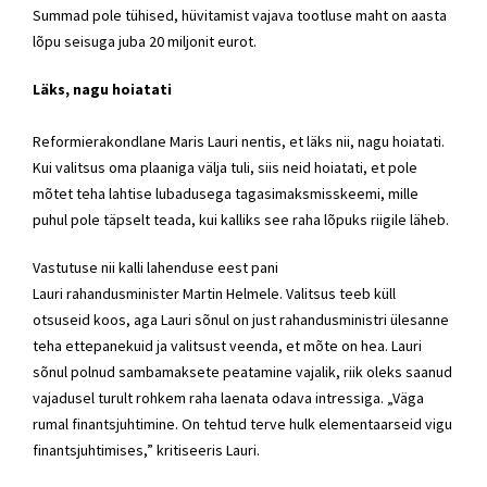
Summad pole tühised, hüvitamist vajava tootluse maht on aasta
lõpu seisuga juba 20 miljonit eurot.
Läks, nagu hoiatati
Reformierakondlane
Maris Lauri nentis, et läks nii, nagu hoiatati.
Kui valitsus oma plaaniga välja tuli, siis neid hoiatati, et pole
mõtet teha lahtise lubadusega tagasimaksmisskeemi, mille
puhul pole täpselt teada, kui kalliks see raha lõpuks riigile läheb.
Vastutuse nii kalli lahenduse eest pani
Lauri
rahandusminister
Martin Helmele
. Valitsus teeb küll
otsuseid koos, aga Lauri sõnul on just
rahandusministri
ülesanne
teha ettepanekuid ja valitsust veenda, et mõte on hea. Lauri
sõnul polnud sambamaksete peatamine vajalik, riik oleks saanud
vajadusel turult rohkem raha laenata odava intressiga. „Väga
rumal finantsjuhtimine. On tehtud terve hulk elementaarseid vigu
finantsjuhtimises,” kritiseeris Lauri.