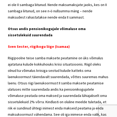
ei ole II sambaga liitunud. Nende maksumaksjate jaoks, kes on II
sambaga liitunud, on see n-ö nullsumma mäng – nende
maksudest rahastatakse nende enda II sammast.
Otsus andis pensionikogujale võimaluse oma
sissetulekuid suurendada
Sven Sester
, riigikogu liige (Isamaa)
Riigipoolne teise samba maksete peatamine on üks võimalus
ajatatuna kulude kokkuhoiuks kriisi situatsioonis. Riigil oleks
olnud ka võimalus kriisiga seotud kulude katteks oma
laenukoormust täiendavalt suurendada, võttes suuremas mahus
laenu. Otsus riigi laenukoormust II samba maksete peatamise
ulatuses mitte suurendada andis ka pensionikogujatele
võimaluse peatada oma maksed ja suurendada lühiajaliselt oma
sissetulekuid 2% võrra. Kindlasti on oluline meelde tuletada, et
riik ei sundinud ühtegi inimest enda makseid peatama ja enda
maksukoormust vähendama. See oli iga inimese enda valik, kas