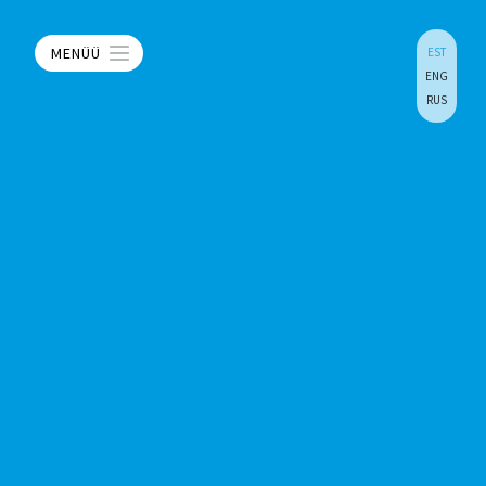
MENÜÜ
EST
ENG
RUS