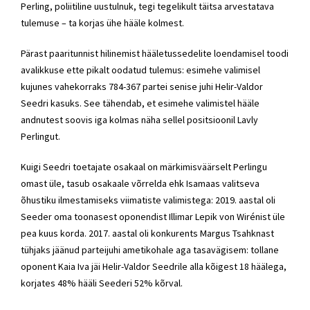
Perling
, poliitiline uustulnuk, tegi tegelikult täitsa arvestatava
tulemuse – ta korjas ühe hääle kolmest.
Pärast paaritunnist hilinemist hääletussedelite loendamisel toodi
avalikkuse ette pikalt oodatud tulemus: esimehe valimisel
kujunes vahekorraks 784-367 partei senise juhi
Helir-Valdor
Seedri
kasuks. See tähendab, et esimehe valimistel hääle
andnutest soovis iga kolmas näha sellel positsioonil
Lavly
Perlingut
.
Kuigi Seedri toetajate osakaal on märkimisväärselt Perlingu
omast üle, tasub osakaale võrrelda ehk Isamaas valitseva
õhustiku ilmestamiseks viimatiste valimistega: 2019. aastal oli
Seeder oma toonasest oponendist Illimar Lepik von Wirénist üle
pea kuus korda. 2017. aastal oli konkurents Margus Tsahknast
tühjaks jäänud parteijuhi ametikohale aga tasavägisem: tollane
oponent Kaia Iva jäi
Helir-Valdor Seedrile
alla kõigest 18 häälega,
korjates 48% hääli Seederi 52% kõrval.