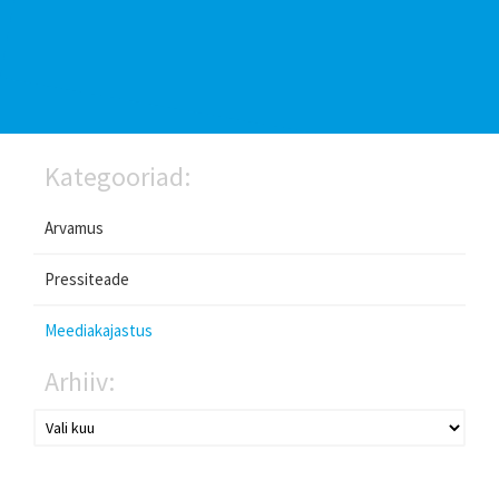
Kategooriad:
Arvamus
Pressiteade
Meediakajastus
Arhiiv: