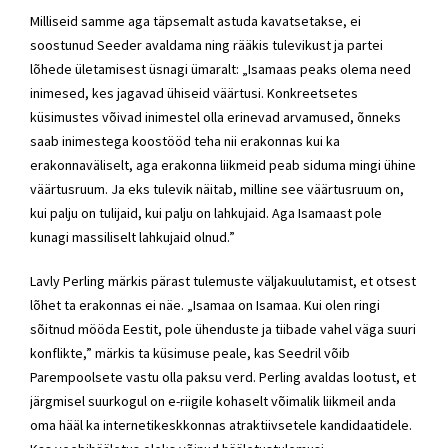
Milliseid samme aga täpsemalt astuda kavatsetakse, ei
soostunud Seeder avaldama ning rääkis tulevikust ja partei
lõhede ületamisest üsnagi ümaralt: „Isamaas peaks olema need
inimesed, kes jagavad ühiseid väärtusi. Konkreetsetes
küsimustes võivad inimestel olla erinevad arvamused, õnneks
saab inimestega koostööd teha nii erakonnas kui ka
erakonnaväliselt, aga erakonna liikmeid peab siduma mingi ühine
väärtusruum. Ja eks tulevik näitab, milline see väärtusruum on,
kui palju on tulijaid, kui palju on lahkujaid. Aga Isamaast pole
kunagi massiliselt lahkujaid olnud.”
Lavly Perling
märkis pärast tulemuste väljakuulutamist, et otsest
lõhet ta erakonnas ei näe. „Isamaa on Isamaa. Kui olen ringi
sõitnud mööda Eestit, pole ühenduste ja tiibade vahel väga suuri
konflikte,” märkis ta küsimuse peale, kas Seedril võib
Parempoolsete vastu olla paksu verd. Perling avaldas lootust, et
järgmisel suurkogul on e-riigile kohaselt võimalik liikmeil anda
oma hääl ka internetikeskkonnas atraktiivsetele kandidaatidele.