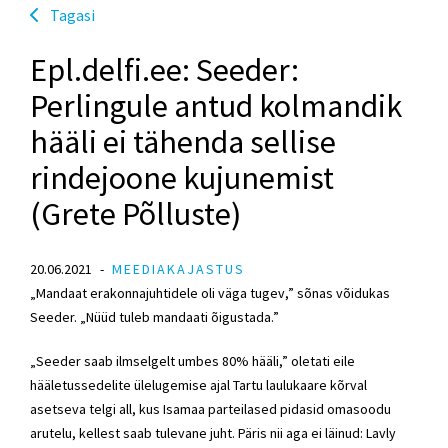
Tagasi
Epl.delfi.ee: Seeder:
Perlingule antud kolmandik
hääli ei tähenda sellise
rindejoone kujunemist
(Grete Põlluste)
20.06.2021
MEEDIAKAJASTUS
„Mandaat erakonnajuhtidele oli väga tugev,” sõnas võidukas
Seeder. „Nüüd tuleb mandaati õigustada.”
„Seeder saab ilmselgelt umbes 80% hääli,” oletati eile
hääletussedelite ülelugemise ajal Tartu laulukaare kõrval
asetseva telgi all, kus Isamaa parteilased pidasid omasoodu
arutelu, kellest saab tulevane juht. Päris nii aga ei läinud:
Lavly