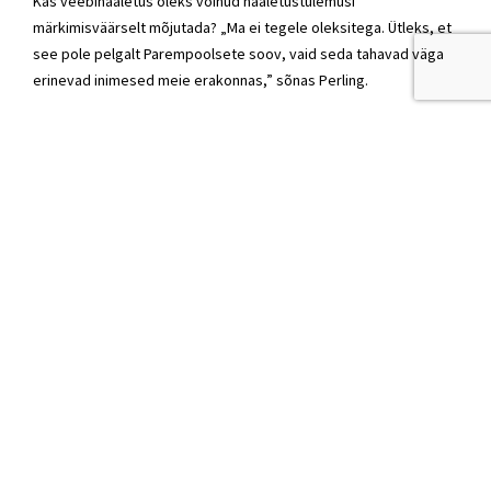
Kas veebihääletus oleks võinud hääletustulemusi
märkimisväärselt mõjutada? „Ma ei tegele oleksitega. Ütleks, et
see pole pelgalt Parempoolsete soov, vaid seda tahavad väga
erinevad inimesed meie erakonnas,” sõnas Perling.
Seeder sai esimeheks 2/3 häältesaagiga
Eile, 20. juunil toimus Tartu lauluväljakul Isamaa suurkogu, kus
valiti erakonna esimeheks
Helir-Valdor Seeder
. Teda toetas 784
hääletanut, oponent
Lavly Perlingu
poolt hääletas 367 Isamaa
liiget.
Isamaa eestseisusesse valiti
Tõnis Lukas
(312 häält),
Urmas
Reinsalu
(284), Riina Solman (261),
Priit Sibul
(234),
Tarmo
Kruusimäe
(207),
Sven Sester
(204)
,
Viktoria Ladõnskaja-
Kubits
(195),
Heiki Hepner
(188), Harri Juhani Aaltonen (174),
Marja-Liisa Veiser (174),
Aivar Kokk
(173), Juhani Jaeger
(170),
Andres Metsoja
(170), Helen Hääl (164), Siim-Valmar Kiisler
(156), Mart Maastik (155), Kristjan Vanaselja (146), Kaspar Kokk
(141),
Mart Luik
(135) ja Indrek Luberg (119).