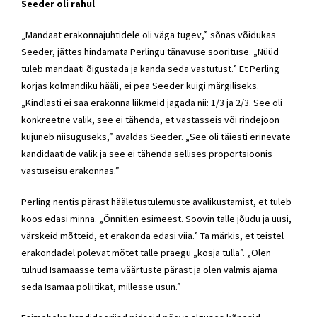
Seeder oli rahul
„Mandaat erakonnajuhtidele oli väga tugev,” sõnas võidukas
Seeder, jättes hindamata Perlingu tänavuse soorituse. „Nüüd
tuleb mandaati õigustada ja kanda seda vastutust.” Et Perling
korjas kolmandiku hääli, ei pea Seeder kuigi märgiliseks.
„Kindlasti ei saa erakonna liikmeid jagada nii: 1/3 ja 2/3. See oli
konkreetne valik, see ei tähenda, et vastasseis või rindejoon
kujuneb niisuguseks,” avaldas Seeder. „See oli täiesti erinevate
kandidaatide valik ja see ei tähenda sellises proportsioonis
vastuseisu erakonnas.”
Perling nentis pärast hääletustulemuste avalikustamist, et tuleb
koos edasi minna. „Õnnitlen esimeest. Soovin talle jõudu ja uusi,
värskeid mõtteid, et erakonda edasi viia.” Ta märkis, et teistel
erakondadel polevat mõtet talle praegu „kosja tulla”. „Olen
tulnud Isamaasse tema väärtuste pärast ja olen valmis ajama
seda Isamaa poliitikat, millesse usun.”