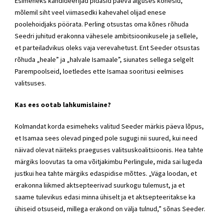
Esimeheks kandideerijad pidasid päeva alguses kõnesid,
mõlemil siht veel viimasedki kahevahel olijad enese
poolehoidjaks pöörata. Perling otsustas oma kõnes rõhuda
Seedri juhitud erakonna vähesele ambitsioonikusele ja sellele,
et parteiladvikus oleks vaja verevahetust. Ent Seeder otsustas
rõhuda „heale” ja „halvale Isamaale”, siunates sellega selgelt
Parempoolseid, loetledes ette Isamaa sooritusi eelmises
valitsuses.
Kas ees ootab lahkumislaine?
Kolmandat korda esimeheks valitud Seeder märkis päeva lõpus,
et Isamaa sees olevad pinged pole sugugi nii suured, kui need
näivad olevat näiteks praeguses valitsuskoalitsioonis. Hea tahte
märgiks loovutas ta oma võitjakimbu Perlingule, mida sai lugeda
justkui hea tahte märgiks edaspidise mõttes. „Väga loodan, et
erakonna liikmed aktsepteerivad suurkogu tulemust, ja et
saame tulevikus edasi minna ühiselt ja et aktsepteeritakse ka
ühiseid otsuseid, millega erakond on välja tulnud,” sõnas Seeder.