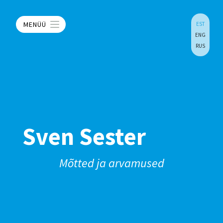
MENÜÜ
EST
ENG
RUS
Sven Sester
Mõtted ja arvamused