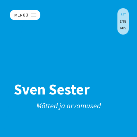
MENÜÜ
EST
ENG
RUS
Sven Sester
Mõtted ja arvamused