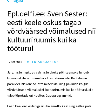
Tagasi
Epl.delfi.ee: Sven Sester:
eesti keele oskus tagab
võrdväärsed võimalused nii
kultuuriruumis kui ka
tööturul
12.09.2018
MEEDIAKAJASTUS
Järgmiste riigikogu valimiste üheks põhiteemaks tundub
kujunevat debatt meie haridussüsteemi üle. Kui tahame
paralleelühiskonnad jätta minevikku ning pakkuda kõigile
võrdväärseid võimalusi nii kultuuriruumis kui ka tööturul, siis
tuleb lõpetada eri keeltes õppeprogrammid.
Eesti keel on Eesti riigi ainuke ametlik keel ning selles pole