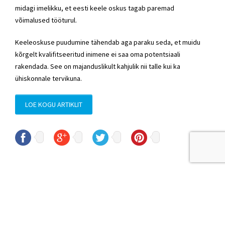
midagi imelikku, et eesti keele oskus tagab paremad
võimalused tööturul.
Keeleoskuse puudumine tähendab aga paraku seda, et muidu
kõrgelt kvalifitseeritud inimene ei saa oma potentsiaali
rakendada. See on majanduslikult kahjulik nii talle kui ka
ühiskonnale tervikuna.
LOE KOGU ARTIKLIT