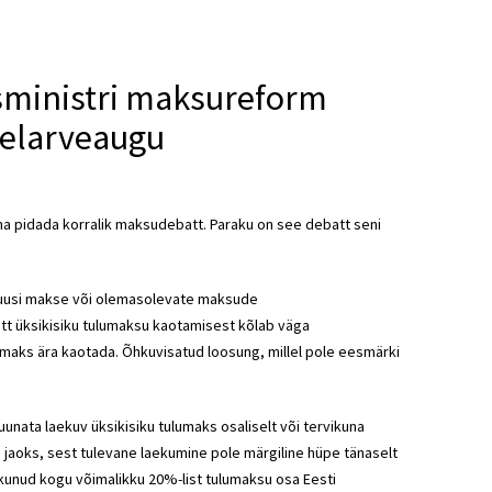
usministri maksureform
eelarveaugu
aha pidada korralik maksudebatt. Paraku on see debatt seni
 on uusi makse või olemasolevate maksude
utt üksikisiku tulumaksu kaotamisest kõlab väga
aks ära kaotada. Õhkuvisatud loosung, millel pole eesmärki
unata laekuv üksikisiku tulumaks osaliselt või tervikuna
 jaoks, sest tulevane laekumine pole märgiline hüpe tänaselt
ekunud kogu võimalikku 20%-list tulumaksu osa Eesti