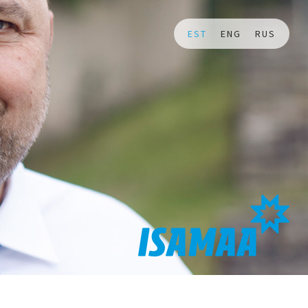
EST
ENG
RUS