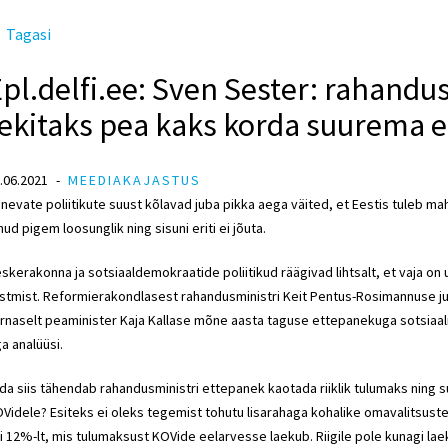
Tagasi
pl.delfi.ee: Sven Sester: rahand
tekitaks pea kaks korda suurema 
.06.2021
MEEDIAKAJASTUS
inevate poliitikute suust kõlavad juba pikka aega väited, et Eestis tuleb m
nud pigem loosunglik ning sisuni eriti ei jõuta.
eskerakonna
ja
sotsiaaldemokraatide
poliitikud räägivad lihtsalt, et vaja
stmist.
Reformierakondlasest
rahandusministri
Keit Pentus-Rosimannuse
j
rnaselt
peaminister
Kaja Kallase
mõne aasta taguse ettepanekuga sotsiaalm
a analüüsi.
da siis tähendab
rahandusministri
ettepanek kaotada riiklik tulumaks ning su
Videle? Esiteks ei oleks tegemist tohutu lisarahaga kohalike omavalitsuste
gi 12%-lt, mis tulumaksust KOVide eelarvesse laekub. Riigile pole kunagi la