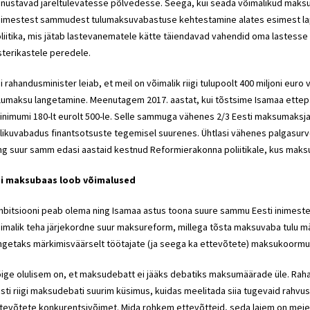
nustavad järeltulevatesse põlvedesse. Seega, kui seada võimalikud maksu
imestest sammudest tulumaksuvabastuse kehtestamine alates esimest lap
liitika, mis jätab lastevanematele kätte täiendavad vahendid oma lastesse
sterikastele peredele.
i
rahandusminister
leiab, et meil on võimalik riigi tulupoolt 400 miljoni eur
lumaksu langetamine. Meenutagem 2017. aastat, kui tõstsime Isamaa ette
inimumi 180-lt eurolt 500-le. Selle sammuga vähenes 2/3 Eesti maksumaksj
likuvabadus finantsotsuste tegemisel suurenes. Ühtlasi vähenes palgasur
ng suur samm edasi aastaid kestnud
Reformierakonna
poliitikale, kus maks
ai maksubaas loob võimalused
bitsiooni peab olema ning Isamaa astus toona suure sammu Eesti inimeste
imalik teha järjekordne suur maksureform, millega tõsta maksuvaba tulu m
ngetaks märkimisväärselt töötajate (ja seega ka ettevõtete) maksukoormu
ige olulisem on, et maksudebatt ei jääks debatiks maksumäärade üle. Raha 
sti riigi maksudebati suurim küsimus, kuidas meelitada siia tugevaid rahvu
tevõtete konkurentsivõimet. Mida rohkem ettevõtteid, seda laiem on meie