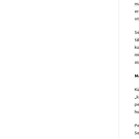
ma
er
ot
Se
tä
ku
mi
as
Ma
Kü
„k
pe
hu
Pe
Se