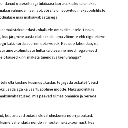
endanud otseselt riigi tulubaasi läbi üksikisiku tulumaksu
aksu vähendamise näol, või siis on soovitud maksupoliitiliste
 kodualuse maa maksuvabastusega.
ust makstakse edasi kohalikele omavalitsustele. Lisaks
s, kus järgmine aasta elab riik üle oma võimete ehk riigieelarve
aegu kaks korda suurem eelarveauk. Kas see tähendab, et
tri
ametikohustuste hulka ka ülesanne need negatiivsed
ise otsused kinni maksta täiendava laenurahaga?
tohi olla keskne küsimus „kuidas te jagada oskate?“, vaid
leks lisada aga ka väärtuspõhine mõõde. Maksupoliitikas
d maksuvabastused, mis peavad silmas omanike ja perede
 kes aitavad pidada üleval ühiskonna noori ja eakaid.
 saaksime vähendada nende inimeste maksukoormust, kes