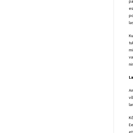
pa
es
po
la
Ku
tu
mi
va
ni
L
Am
võ
la
Kõ
Ee
et