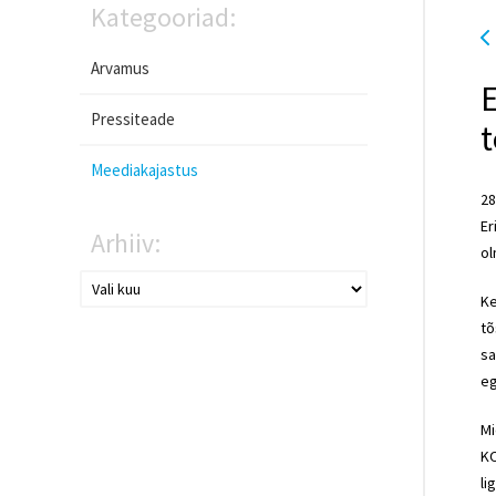
Kategooriad:
Arvamus
E
Pressiteade
Meediakajastus
28
Er
Arhiiv:
ol
K
tõ
sa
eg
Mi
KO
li