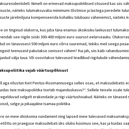
ksuresidentidelt. Nimelt on erinevad maksupoliitilised otsused kas siis väh
isuste, näiteks tulumaksuvaba miinimumi tõstmise ja lastega peredele tulum
suste järelmõjuna kompenseerida kohaliku tulubaasi vähenemist, näiteks
e on tinginud olukorra, kus juba täna enamus üksikisiku laekuvast tulumaks
hendab see riigile siiski 300-400 miljoni euro suurust eelarveauku. Olukorra
lud on tänavusest 500 miljoni euro võrra suuremad, tekiks meil seega pea
ngeid teenuseid pakutakse senisest vähem? Kui jah, siis käib
rahandusminis
jaolud välja tuua. Või soovitakse tulevased teadlikud riigitulude vähendam
ksupoliitika vajab väärtuspõhisust
ll aga nõustun
Keit Pentus-Rosimannusega
selles osas, et maksudebatis ei 
uidas teie maksupoliitika toetab majanduskasvu?“. Sellele teisele osale tu
egelduvad selgelt erakondade ja riigi väärtushoiakud. Näiteks on tänase
visid, selge ja pikaajaline Isamaa poliitika.
re on meie ühiskonna vundament ning lapsed meie tulevased maksumaksjad,
etõttu on praeguse maksudebati üks olulisi küsimusi see, kas ja kuidas