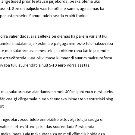
langetused prioriteetsuse järjekorda, peaks olema üks
sest. See on paljuski väärtuspõhine samm, aga samas ka
 panustamiseks. Samuti tuleb seada eraldi fookus
o võrra vähendada, siis selleks on olemas ka parem variant kui
panekul madalama ja keskmise palgaga inimeste tulumaksuvaba
ate maksukoormus. Inimestele jäi rohkem raha kätte ja nende
ve ettevõtetele. See oli viimase kümnendi suurim maksureform
uvaba tulu suurendati ainult 5-10 euro võrra aastas.
 maksukoormuse alandamise nimel. 400 miljoni euro eest oleks
äär veelgi kõrgemale. See vähendaks inimeste vaesusriski ning
st.
riigieelarvesse tuleb ennekõike ettevõtjatelt ja seega on
svahelisi ettevõtteid ja kuidas suurendada Eesti enda
 maksubaas. Laia maksubaasiga on meil võimalik hoida aga