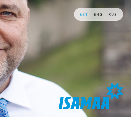
EST
ENG
RUS