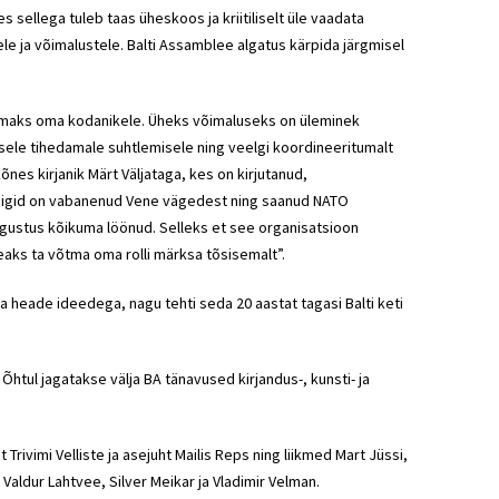
sellega tuleb taas üheskoos ja kriitiliselt üle vaadata
 ja võimalustele. Balti Assamblee algatus kärpida järgmisel
avamaks oma kodanikele. Üheks võimaluseks on üleminek
sele tihedamale suhtlemisele ning veelgi koordineeritumalt
es kirjanik Märt Väljataga, kes on kirjutanud,
ti riigid on vabanenud Vene vägedest ning saanud NATO
õigustus kõikuma löönud. Selleks et see organisatsioon
aks ta võtma oma rolli märksa tõsisemalt”.
a heade ideedega, nagu tehti seda 20 aastat tagasi Balti keti
htul jagatakse välja BA tänavused kirjandus-, kunsti- ja
rivimi Velliste ja asejuht Mailis Reps ning liikmed Mart Jüssi,
Valdur Lahtvee, Silver Meikar ja Vladimir Velman.