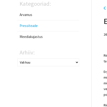
Kategooriad:
Arvamus
Pressiteade
26
Meediakajastus
Arhiiv:
Ri
ta
Er
mi
mõ
ve
po
Ri