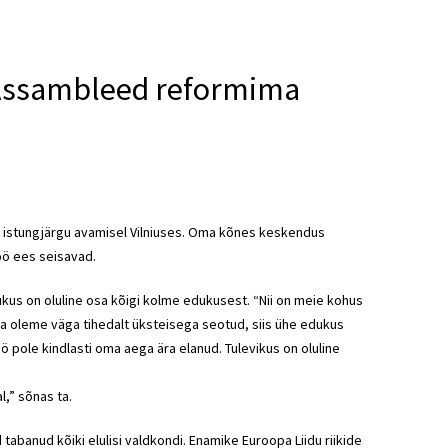
i Assambleed reformima
. istungjärgu avamisel Vilniuses. Oma kõnes keskendus
öö ees seisavad.
 edukus on oluline osa kõigi kolme edukusest. “Nii on meie kohus
na oleme väga tihedalt üksteisega seotud, siis ühe edukus
ö pole kindlasti oma aega ära elanud. Tulevikus on oluline
l,” sõnas ta.
tabanud kõiki elulisi valdkondi. Enamike Euroopa Liidu riikide