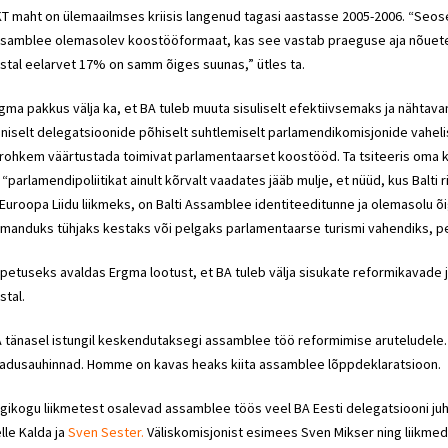
T maht on ülemaailmses kriisis langenud tagasi aastasse 2005-2006. “Seoses 
samblee olemasolev koostööformaat, kas see vastab praeguse aja nõuetele
stal eelarvet 17% on samm õiges suunas,” ütles ta.
gma pakkus välja ka, et BA tuleb muuta sisuliselt efektiivsemaks ja näht
niselt delegatsioonide põhiselt suhtlemiselt parlamendikomisjonide vaheli
 rohkem väärtustada toimivat parlamentaarset koostööd. Ta tsiteeris oma kõn
 “parlamendipoliitikat ainult kõrvalt vaadates jääb mulje, et nüüd, kus Bal
 Euroopa Liidu liikmeks, on Balti Assamblee identiteeditunne ja olemasolu 
 manduks tühjaks kestaks või pelgaks parlamentaarse turismi vahendiks, pe
petuseks avaldas Ergma lootust, et BA tuleb välja sisukate reformikavade j
stal.
 tänasel istungil keskendutaksegi assamblee töö reformimise aruteludele. Õ
adusauhinnad. Homme on kavas heaks kiita assamblee lõppdeklaratsioon.
igikogu liikmetest osalevad assamblee töös veel BA Eesti delegatsiooni juht T
lle Kalda ja
Sven Sester.
Väliskomisjonist esimees Sven Mikser ning liikmed 