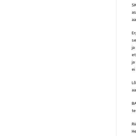
SK
as
aa
Er
se
ja
et
ja
ei
Lõ
aa
BA
te
Ri
He