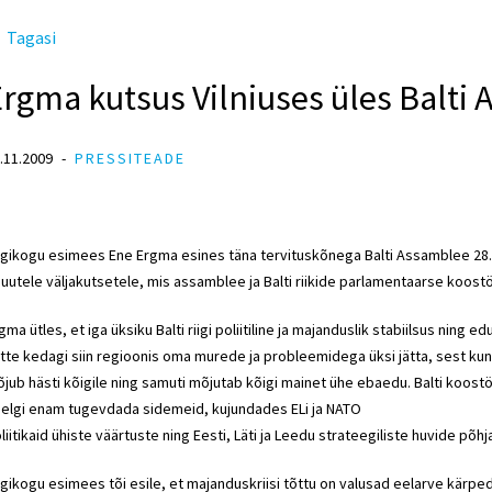
Tagasi
Ergma kutsus Vilniuses üles Balt
.11.2009
PRESSITEADE
igikogu esimees Ene Ergma esines täna tervituskõnega Balti Assamblee 28
 uutele väljakutsetele, mis assamblee ja Balti riikide parlamentaarse koost
gma ütles, et iga üksiku Balti riigi poliitiline ja majanduslik stabiilsus ning
tte kedagi siin regioonis oma murede ja probleemidega üksi jätta, sest ku
jub hästi kõigile ning samuti mõjutab kõigi mainet ühe ebaedu. Balti koostö
elgi enam tugevdada sidemeid, kujundades ELi ja NATO
liitikaid ühiste väärtuste ning Eesti, Läti ja Leedu strateegiliste huvide põhja
igikogu esimees tõi esile, et majanduskriisi tõttu on valusad eelarve kärped 