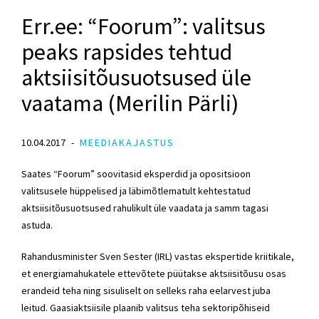
Err.ee: “Foorum”: valitsus
peaks rapsides tehtud
aktsiisitõusuotsused üle
vaatama (Merilin Pärli)
10.04.2017
MEEDIAKAJASTUS
Saates “Foorum” soovitasid eksperdid ja opositsioon
valitsusele hüppelised ja läbimõtlematult kehtestatud
aktsiisitõusuotsused rahulikult üle vaadata ja samm tagasi
astuda.
Rahandusminister Sven Sester (IRL) vastas ekspertide kriitikale,
et energiamahukatele ettevõtete püütakse aktsiisitõusu osas
erandeid teha ning sisuliselt on selleks raha eelarvest juba
leitud. Gaasiaktsiisile plaanib valitsus teha sektoripõhiseid