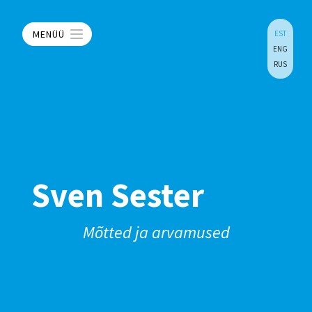
MENÜÜ
EST
ENG
RUS
Sven Sester
Mõtted ja arvamused