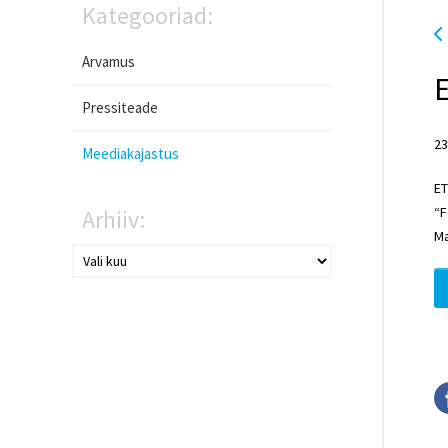
Kategooriad:
Arvamus
E
Pressiteade
23
Meediakajastus
ET
“F
Arhiiv:
Ma