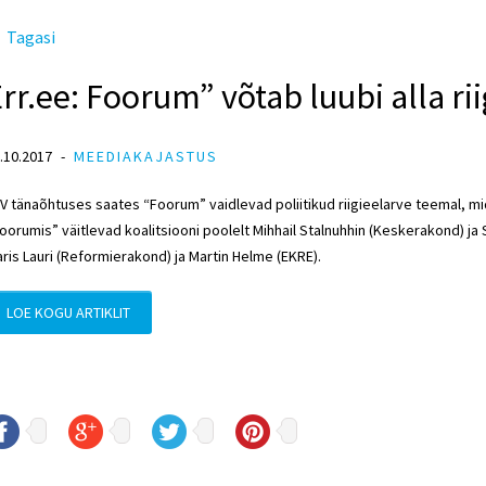
Tagasi
rr.ee: Foorum” võtab luubi alla r
.10.2017
MEEDIAKAJASTUS
V tänaõhtuses saates “Foorum” vaidlevad poliitikud riigieelarve teemal, 
oorumis” väitlevad koalitsiooni poolelt Mihhail Stalnuhhin (Keskerakond) ja S
ris Lauri (Reformierakond) ja Martin Helme (EKRE).
LOE KOGU ARTIKLIT