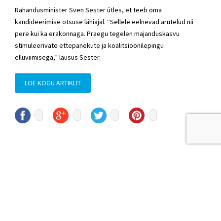
Rahandusminister Sven Sester ütles, et teeb oma
kandideerimise otsuse lähiajal. “Sellele eelnevad arutelud nii
pere kui ka erakonnaga. Praegu tegelen majanduskasvu
stimuleerivate ettepanekute ja koalitsioonilepingu
elluviimisega,” lausus Sester.
LOE KOGU ARTIKLIT
© Sven Sester
sven.sester@riigikogu.ee