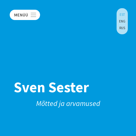
MENÜÜ
EST
ENG
RUS
Sven Sester
Mõtted ja arvamused