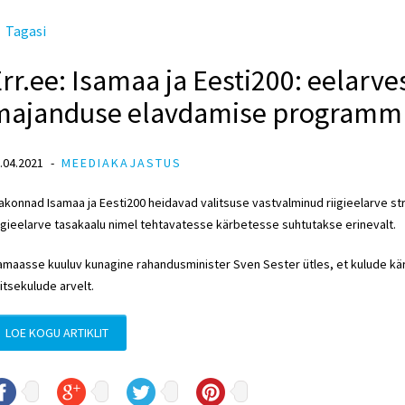
Tagasi
rr.ee: Isamaa ja Eesti200: eelarv
majanduse elavdamise programm 
.04.2021
MEEDIAKAJASTUS
akonnad Isamaa ja Eesti200 heidavad valitsuse vastvalminud riigieelarve 
igieelarve tasakaalu nimel tehtavatesse kärbetesse suhtutakse erinevalt.
amaasse kuuluv kunagine rahandusminister
Sven Sester
ütles, et kulude kä
itsekulude arvelt.
LOE KOGU ARTIKLIT