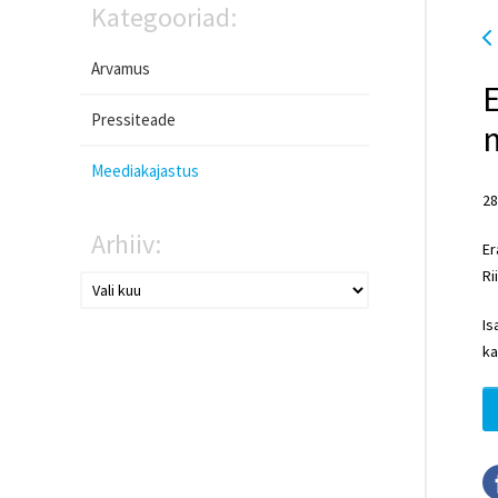
Kategooriad:
Arvamus
E
Pressiteade
Meediakajastus
28
Arhiiv:
Er
Ri
Is
ka