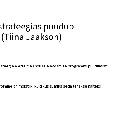
estrateegias puudub
(Tiina Jaakson)
strateegiale ette majanduse elavdamise programmi puudumist.
rpimine on mõistlik, kuid küsis, miks seda tehakse näiteks