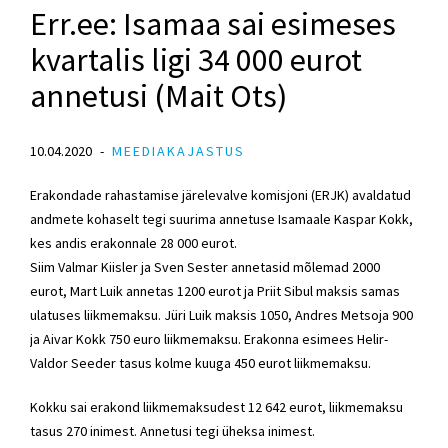
Err.ee: Isamaa sai esimeses
kvartalis ligi 34 000 eurot
annetusi (Mait Ots)
10.04.2020
MEEDIAKAJASTUS
Erakondade rahastamise järelevalve komisjoni (ERJK) avaldatud
andmete kohaselt tegi suurima annetuse Isamaale Kaspar Kokk,
kes andis erakonnale 28 000 eurot.
Siim Valmar Kiisler ja Sven Sester annetasid mõlemad 2000
eurot, Mart Luik annetas 1200 eurot ja Priit Sibul maksis samas
ulatuses liikmemaksu. Jüri Luik maksis 1050, Andres Metsoja 900
ja Aivar Kokk 750 euro liikmemaksu. Erakonna esimees Helir-
Valdor Seeder tasus kolme kuuga 450 eurot liikmemaksu.
Kokku sai erakond liikmemaksudest 12 642 eurot, liikmemaksu
tasus 270 inimest. Annetusi tegi üheksa inimest.