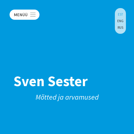
MENÜÜ
EST
ENG
RUS
Sven Sester
Mõtted ja arvamused