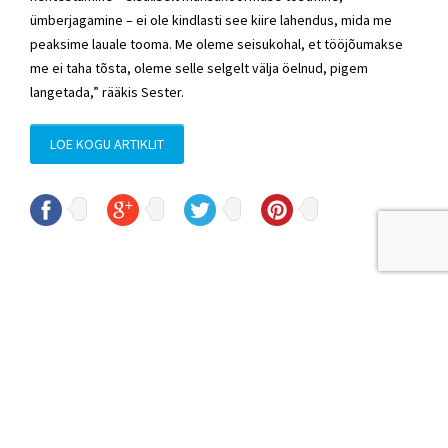
ümberjagamine – ei ole kindlasti see kiire lahendus, mida me
peaksime lauale tooma. Me oleme seisukohal, et tööjõumakse
me ei taha tõsta, oleme selle selgelt välja öelnud, pigem
langetada,” rääkis Sester.
LOE KOGU ARTIKLIT
© Sven Sester
sven.sester@riigikogu.ee