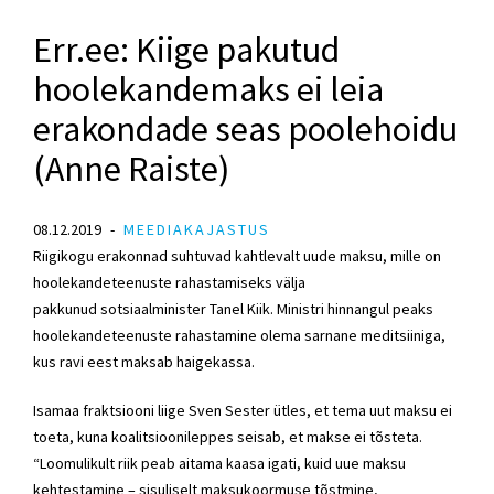
Err.ee: Kiige pakutud
hoolekandemaks ei leia
erakondade seas poolehoidu
(Anne Raiste)
08.12.2019
MEEDIAKAJASTUS
Riigikogu erakonnad suhtuvad kahtlevalt uude maksu, mille on
hoolekandeteenuste rahastamiseks välja
pakkunud
sotsiaalminister
Tanel Kiik
. Ministri hinnangul peaks
hoolekandeteenuste rahastamine olema sarnane meditsiiniga,
kus ravi eest maksab haigekassa.
Isamaa fraktsiooni
liige
Sven Sester
ütles, et tema uut maksu ei
toeta, kuna koalitsioonileppes seisab, et makse ei tõsteta.
“Loomulikult riik peab aitama kaasa igati, kuid uue maksu
kehtestamine – sisuliselt maksukoormuse tõstmine,