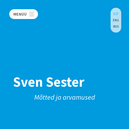
MENÜÜ
EST
ENG
RUS
Sven Sester
Mõtted ja arvamused