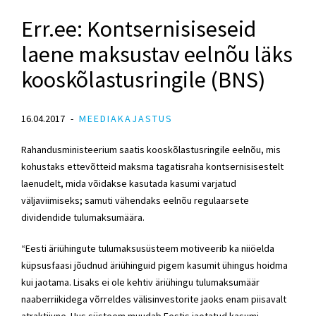
Err.ee: Kontsernisiseseid
laene maksustav eelnõu läks
kooskõlastusringile (BNS)
16.04.2017
MEEDIAKAJASTUS
Rahandusministeerium saatis kooskõlastusringile eelnõu, mis
kohustaks ettevõtteid maksma tagatisraha kontsernisisestelt
laenudelt, mida võidakse kasutada kasumi varjatud
väljaviimiseks; samuti vähendaks eelnõu regulaarsete
dividendide tulumaksumäära.
“Eesti äriühingute tulumaksusüsteem motiveerib ka niiöelda
küpsusfaasi jõudnud äriühinguid pigem kasumit ühingus hoidma
kui jaotama. Lisaks ei ole kehtiv äriühingu tulumaksumäär
naaberriikidega võrreldes välisinvestorite jaoks enam piisavalt
atraktiivne. Uus süsteem muudab Eestis jaotatud kasumi