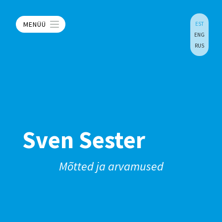
MENÜÜ
EST
ENG
RUS
Sven Sester
Mõtted ja arvamused