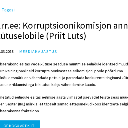
Tagasi
Err.ee: Korruptsioonikomisjon a
ütuselobile (Priit Luts)
.03.2018
MEEDIAKAJASTUS
baerakond esitas vedelkütuse seaduse muutmise eelnõule identsed muuda
utuks ning pani neid korruptsioonivastase erikomisjoni poole pöörduma.
lnõu eesmärk on vähendada pettusi ja parandada konkurentsitingimusi kü
aduse rikkumistega tekitatud kahju vähendamise kaudu.
metatud eelnõule esitas eelmise aasta viimastel päevadel teiste seas mu
en Sester (IRL) märkis, et täpselt samad ettepanekud koos identsete selgitu
baerakonna fraktsioon.
LOE KOGU ARTIKLIT