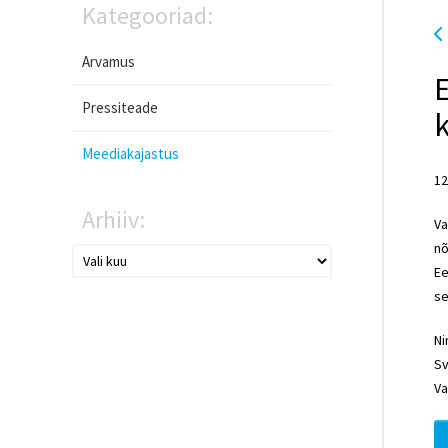
Kategooriad:
Arvamus
Pressiteade
k
Meediakajastus
12
Arhiiv:
Va
nõ
Ee
se
Ni
Sv
Va