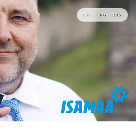
EST
ENG
RUS