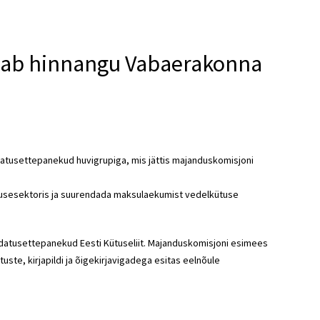
nnab hinnangu Vabaerakonna
tusettepanekud huvigrupiga, mis jättis majanduskomisjoni
tusesektoris ja suurendada maksulaekumist vedelkütuse
udatusettepanekud Eesti Kütuseliit. Majanduskomisjoni esimees
ste, kirjapildi ja õigekirjavigadega esitas eelnõule