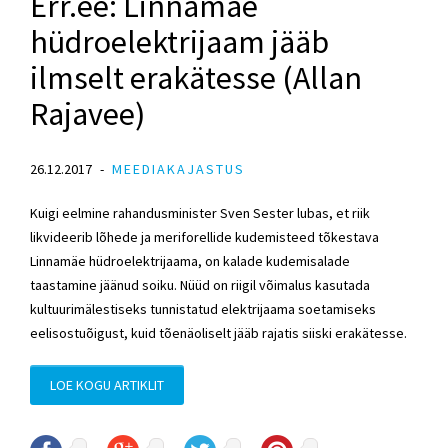
Err.ee: Linnamäe
hüdroelektrijaam jääb
ilmselt erakätesse (Allan
Rajavee)
26.12.2017
MEEDIAKAJASTUS
Kuigi eelmine rahandusminister Sven Sester lubas, et riik
likvideerib lõhede ja meriforellide kudemisteed tõkestava
Linnamäe hüdroelektrijaama, on kalade kudemisalade
taastamine jäänud soiku. Nüüd on riigil võimalus kasutada
kultuurimälestiseks tunnistatud elektrijaama soetamiseks
eelisostuõigust, kuid tõenäoliselt jääb rajatis siiski erakätesse.
LOE KOGU ARTIKLIT