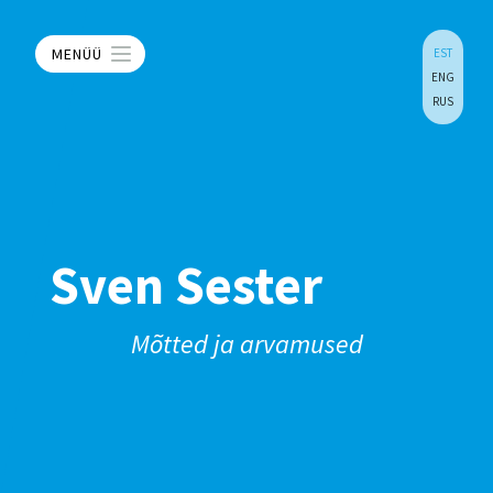
MENÜÜ
EST
ENG
RUS
Sven Sester
Mõtted ja arvamused