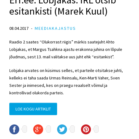
esitankisti (Marek Kuul)
08.04.2017
MEEDIAKAJASTUS
Raadio 2 saates “Olukorrast riigis” märkis saatejuht Ahto
Lobjakas, et Margus Tsahkna ajastu erakonna juhina on lõpule
jõudmas, sest 13. mail valitakse uus juht ehk “esitankist”.
Lobjaka arvates on küsimus selles, et parteile otsitakse juhti,
kelleks ei taha saada Urmas Reinsalu, Ken-Marti Vaher, Sven
Sester ja inimesed, kes on praegu reaalselt võimul ja
kontrollivad olukorda parteis.
LOE KOGU ARTIKLIT