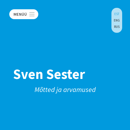
MENÜÜ
EST
ENG
RUS
Sven Sester
Mõtted ja arvamused