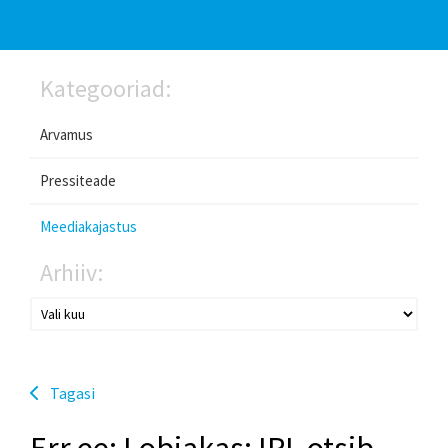
Kategooriad:
Arvamus
Pressiteade
Meediakajastus
Arhiiv:
Tagasi
Err.ee: Lobjakas: IRL otsib