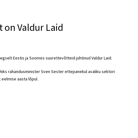
t on Valdur Laid
aegselt Eestis ja Soomes suurettevõtteid juhtinud Valdur Laid.
uhiks rahandusminister Sven Sester ettepanekul avaliku sektori
 eelmise aasta lõpul.