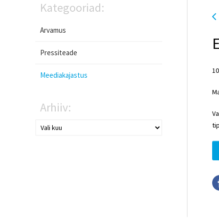
Kategooriad:
Arvamus
E
Pressiteade
10
Meediakajastus
Ma
Arhiiv:
Va
ti