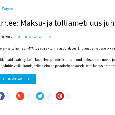
Tagasi
rr.ee: Maksu- ja tolliameti uus juh
.04.2017
MEEDIAKAJASTUS
ksu- ja tolliameti (MTA) peadirektorina asub alates 1. juunist ametisse pika
ldur Laid saab ligi kolm kuud ilma peadirektorita olnud maksuameti uueks j
ppjuhtide valiku komisjonile. Eelmine peadirektor Marek Helm lahkus ametist
LOE KOGU ARTIKLIT