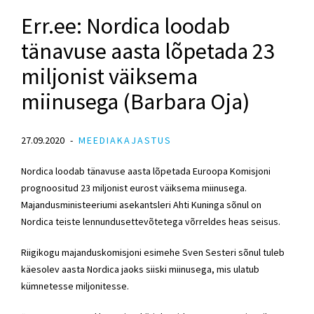
Err.ee: Nordica loodab
tänavuse aasta lõpetada 23
miljonist väiksema
miinusega (Barbara Oja)
27.09.2020
MEEDIAKAJASTUS
Nordica loodab tänavuse aasta lõpetada Euroopa Komisjoni
prognoositud 23 miljonist eurost väiksema miinusega.
Majandusministeeriumi asekantsleri Ahti Kuninga sõnul on
Nordica teiste lennundusettevõtetega võrreldes heas seisus.
Riigikogu majanduskomisjoni esimehe
Sven Sesteri
sõnul tuleb
käesolev aasta Nordica jaoks siiski miinusega, mis ulatub
kümnetesse miljonitesse.