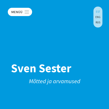
MENÜÜ
EST
ENG
RUS
Sven Sester
Mõtted ja arvamused