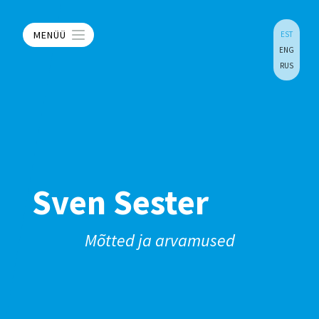
MENÜÜ
EST
ENG
RUS
Sven Sester
Mõtted ja arvamused