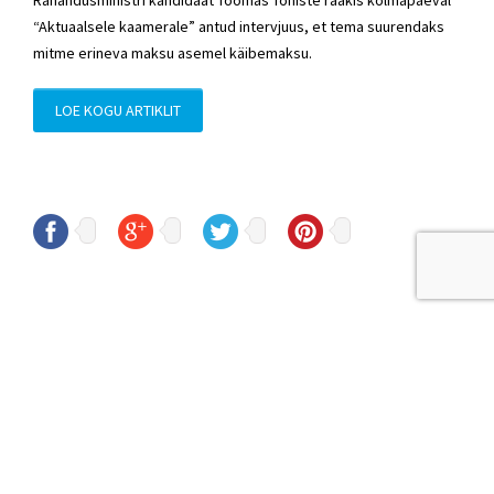
“Aktuaalsele kaamerale” antud intervjuus, et tema suurendaks
mitme erineva maksu asemel käibemaksu.
LOE KOGU ARTIKLIT
© Sven Sester
sven.sester@riigikogu.ee