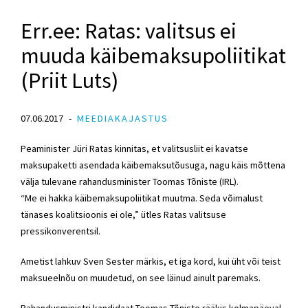
Err.ee: Ratas: valitsus ei
muuda käibemaksupoliitikat
(Priit Luts)
07.06.2017
MEEDIAKAJASTUS
Peaminister Jüri Ratas kinnitas, et valitsusliit ei kavatse
maksupaketti asendada käibemaksutõusuga, nagu käis mõttena
välja tulevane rahandusminister Toomas Tõniste (IRL).
“Me ei hakka käibemaksupoliitikat muutma. Seda võimalust
tänases koalitsioonis ei ole,” ütles Ratas valitsuse
pressikonverentsil.
Ametist lahkuv Sven Sester märkis, et iga kord, kui üht või teist
maksueelnõu on muudetud, on see läinud ainult paremaks.
Rahandusministri kandidaat Toomas Tõniste rääkis kolmapäeval