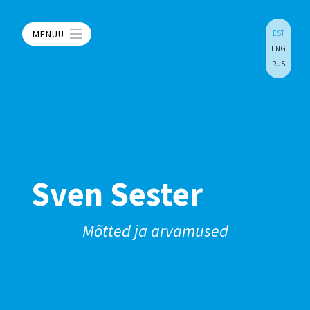
MENÜÜ
EST
ENG
RUS
Sven Sester
Mõtted ja arvamused