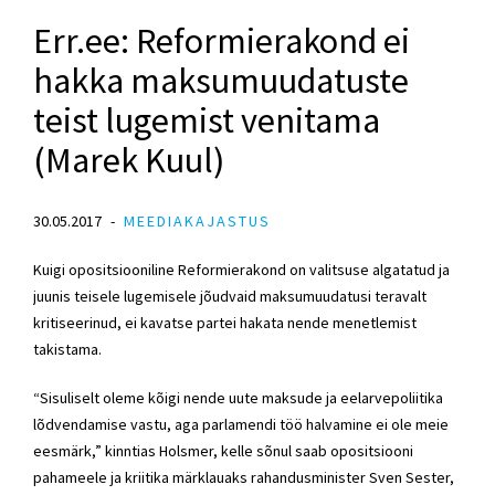
Err.ee: Reformierakond ei
hakka maksumuudatuste
teist lugemist venitama
(Marek Kuul)
30.05.2017
MEEDIAKAJASTUS
Kuigi opositsiooniline Reformierakond on valitsuse algatatud ja
juunis teisele lugemisele jõudvaid maksumuudatusi teravalt
kritiseerinud, ei kavatse partei hakata nende menetlemist
takistama.
“Sisuliselt oleme kõigi nende uute maksude ja eelarvepoliitika
lõdvendamise vastu, aga parlamendi töö halvamine ei ole meie
eesmärk,” kinntias Holsmer, kelle sõnul saab opositsiooni
pahameele ja kriitika märklauaks rahandusminister Sven Sester,