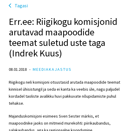
Tagasi
Err.ee: Riigikogu komisjonid
arutavad maapoodide
teemat suletud uste taga
(Indrek Kuus)
08.01.2018
MEEDIAKAJASTUS
Riigikogu neli komisjoni otsustasid arutada maapoodide teemat
kinnisel ühisistungil ja seda ei kanta ka veebis üle, nagu paljudel
kordadel taoliste avalikku huvi pakkuvate nõupidamiste puhul
tehakse.
Majanduskomisjoni esimees Sven Sester märkis, et
maapoodnike jaoks on mitmeid murekohti: piirikaubandus,
salakaubandus, aga ka regionaalne koondumine