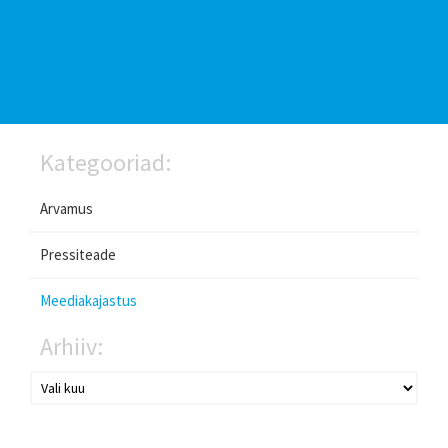
Kategooriad:
Arvamus
Pressiteade
Meediakajastus
Arhiiv: