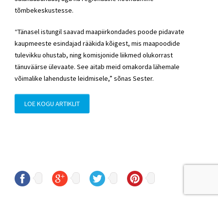
tõmbekeskustesse.
“Tänasel istungil saavad maapiirkondades poode pidavate
kaupmeeste esindajad rääkida kõigest, mis maapoodide
tulevikku ohustab, ning komisjonide liikmed olukorrast
tänuväärse ülevaate. See aitab meid omakorda lähemale
võimalike lahenduste leidmisele,” sõnas Sester.
LOE KOGU ARTIKLIT