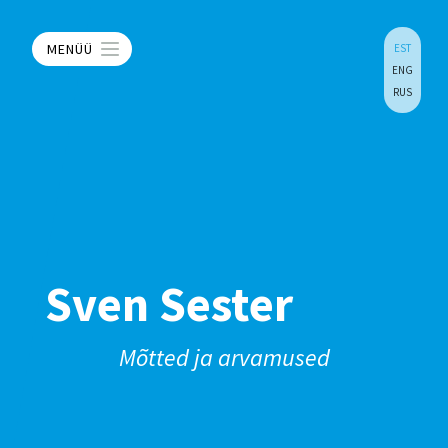
MENÜÜ
EST
ENG
RUS
Sven Sester
Mõtted ja arvamused