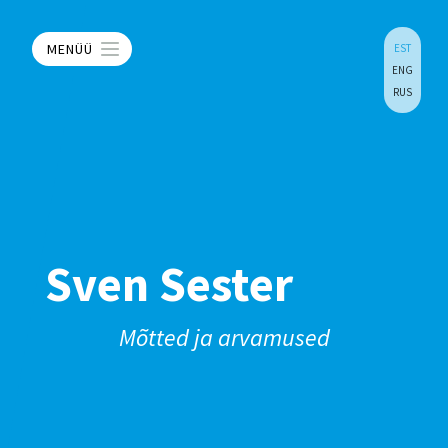
MENÜÜ
EST
ENG
RUS
Sven Sester
Mõtted ja arvamused