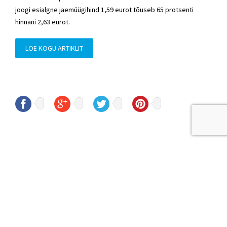
joogi esialgne jaemüügihind 1,59 eurot tõuseb 65 protsenti
hinnani 2,63 eurot.
LOE KOGU ARTIKLIT
© Sven Sester
sven.sester@riigikogu.ee