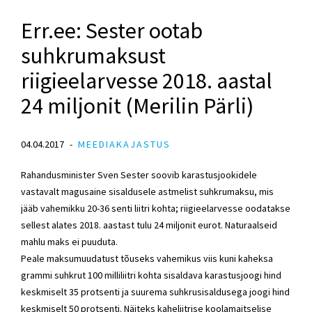
Err.ee: Sester ootab
suhkrumaksust
riigieelarvesse 2018. aastal
24 miljonit (Merilin Pärli)
04.04.2017
MEEDIAKAJASTUS
Rahandusminister Sven Sester soovib karastusjookidele
vastavalt magusaine sisaldusele astmelist suhkrumaksu, mis
jääb vahemikku 20-36 senti liitri kohta; riigieelarvesse oodatakse
sellest alates 2018. aastast tulu 24 miljonit eurot. Naturaalseid
mahlu maks ei puuduta.
Peale maksumuudatust tõuseks vahemikus viis kuni kaheksa
grammi suhkrut 100 milliliitri kohta sisaldava karastusjoogi hind
keskmiselt 35 protsenti ja suurema suhkrusisaldusega joogi hind
keskmiselt 50 protsenti. Näiteks kaheliitrise koolamaitselise