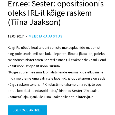
Err.ee: Sester: opositsioonis
oleks IRL-il kõige raskem
(Tiina Jaakson)
18.05.2017
MEEDIAKAJASTUS
Kuigi IRL nõuab koalitsiooni seniste maksuplaanide muutmist
ning pole teada, milliste kokkulepeteni lõpuks jõutakse, poleks
rahandusminister Sven Sesteri hinnangul erakonnale kasulik end
koalitsioonist opositsiooni suruda.
“Kõige suurem eesmärk on alati nende eesmärkide elluviimine,
mida me oleme oma valijatele lubanud, ja opositsioonis on seda
kõige raskem teha. /…/ Kindlasti me tahame oma valijate ees
antud lubadusi ka edaspidi täita,” kinnitas Sester “Akruaalse
kaamera” ajakirjanikule Tiina Jaaksonile antud intervjuus.
LOE KOGU ARTIKLIT