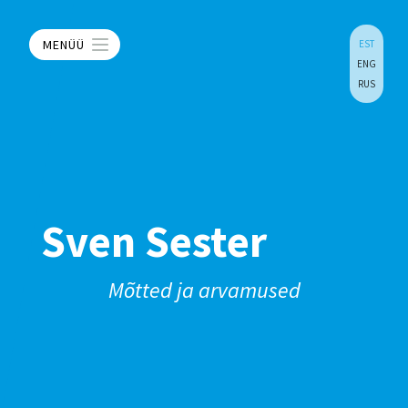
MENÜÜ
EST
ENG
RUS
Sven Sester
Mõtted ja arvamused