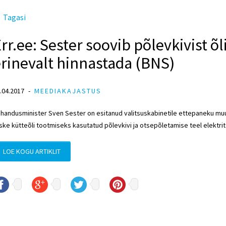
Tagasi
rr.ee: Sester soovib põlevkivist õl
rinevalt hinnastada (BNS)
.04.2017
MEEDIAKAJASTUS
handusminister Sven Sester on esitanud valitsuskabinetile ettepaneku muu
ske kütteõli tootmiseks kasutatud põlevkivi ja otsepõletamise teel elektri
LOE KOGU ARTIKLIT