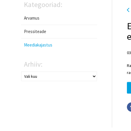
Kategooriad:
Arvamus
E
Pressiteade
e
Meediakajastus
03
Arhiiv:
Ra
ra