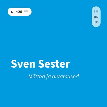
MENÜÜ
EST
ENG
RUS
Sven Sester
Mõtted ja arvamused