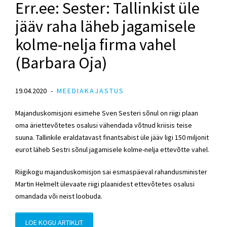
Err.ee: Sester: Tallinkist üle
jääv raha läheb jagamisele
kolme-nelja firma vahel
(Barbara Oja)
19.04.2020
MEEDIAKAJASTUS
Majanduskomisjoni esimehe Sven Sesteri sõnul on riigi plaan
oma äriettevõtetes osalusi vähendada võtnud kriisis teise
suuna. Tallinkile eraldatavast finantsabist üle jääv ligi 150 miljonit
eurot läheb Sestri sõnul jagamisele kolme-nelja ettevõtte vahel.
Riigikogu majanduskomisjon sai esmaspäeval rahandusminister
Martin Helmelt ülevaate riigi plaanidest ettevõtetes osalusi
omandada või neist loobuda.
LOE KOGU ARTIKLIT