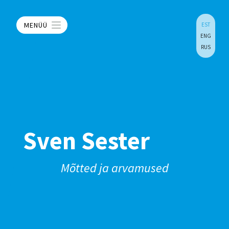
MENÜÜ
EST
ENG
RUS
Sven Sester
Mõtted ja arvamused