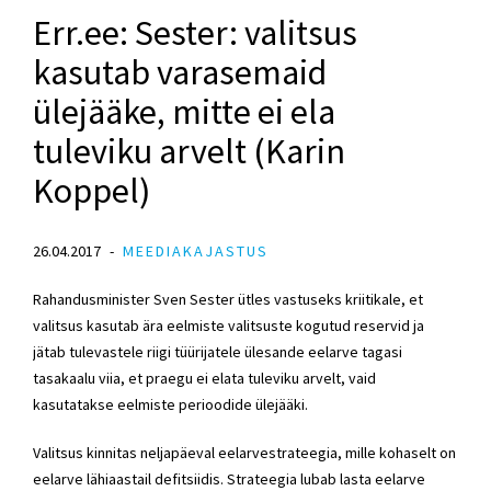
Err.ee: Sester: valitsus
kasutab varasemaid
ülejääke, mitte ei ela
tuleviku arvelt (Karin
Koppel)
26.04.2017
MEEDIAKAJASTUS
Rahandusminister Sven Sester ütles vastuseks kriitikale, et
valitsus kasutab ära eelmiste valitsuste kogutud reservid ja
jätab tulevastele riigi tüürijatele ülesande eelarve tagasi
tasakaalu viia, et praegu ei elata tuleviku arvelt, vaid
kasutatakse eelmiste perioodide ülejääki.
Valitsus kinnitas neljapäeval eelarvestrateegia, mille kohaselt on
eelarve lähiaastail defitsiidis. Strateegia lubab lasta eelarve