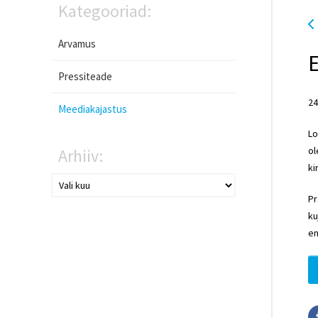
Kategooriad:
Arvamus
E
Pressiteade
24
Meediakajastus
Lo
ol
Arhiiv:
ki
Pr
ku
en