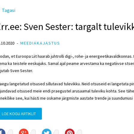
Tagasi
rr.ee: Sven Sester: targalt tulevik
.10.2020
MEEDIAKAJASTUS
odan, et Euroopa Liit haarab juhtrolli digi-, rohe- ja energeetikavaldkonna
ema ka teistele eeskujuks. Samal ajal peame arvestama ka negatiivse stsenaa
rjutab
Sven Sester
.
aegu langetatud otsused sillutavad tulevikku. Neid otsuseid ei langetata 
jundavad otsused meie endi praegustel arusaamal tuleviku kohta. See täh
nekõike see, kui hästi me oskame järgmiste aastate trende ja suundumusi 
LOE KOGU ARTIKLIT