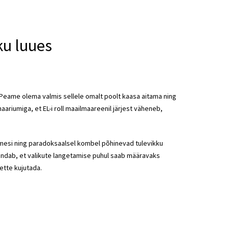
ku luues
s. Peame olema valmis sellele omalt poolt kaasa aitama ning
riumiga, et EL-i roll maailmaareenil järjest väheneb,
pimesi ning paradoksaalsel kombel põhinevad tulevikku
endab, et valikute langetamise puhul saab määravaks
ette kujutada.