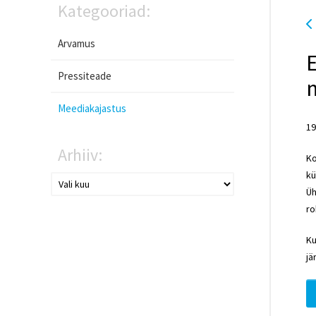
Kategooriad:
Arvamus
E
Pressiteade
m
Meediakajastus
19
Arhiiv:
Ko
kü
Üh
ro
Ku
jä