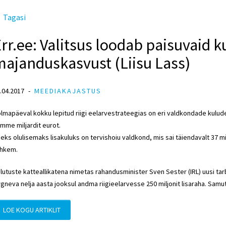
Tagasi
rr.ee: Valitsus loodab paisuvaid 
ajanduskasvust (Liisu Lass)
.04.2017
MEEDIAKAJASTUS
lmapäeval kokku lepitud riigi eelarvestrateegias on eri valdkondade kulude p
mme miljardit eurot.
eks olulisemaks lisakuluks on tervishoiu valdkond, mis sai täiendavalt 37 mi
hkem.
lutuste katteallikatena nimetas rahandusminister Sven Sester (IRL) uusi t
rgneva nelja aasta jooksul andma riigieelarvesse 250 miljonit lisaraha. Samut
LOE KOGU ARTIKLIT