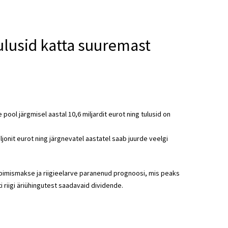
kulusid katta suuremast
ool järgmisel aastal 10,6 miljardit eurot ning tulusid on
ljonit eurot ning järgnevatel aastatel saab juurde veelgi
arbimismakse ja riigieelarve paranenud prognoosi, mis peaks
i riigi äriühingutest saadavaid dividende.