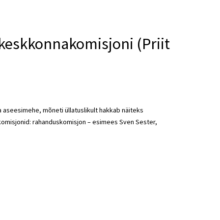
 keskkonnakomisjoni (Priit
ja aseesimehe, mõneti üllatuslikult hakkab näiteks
 komisjonid: rahanduskomisjon – esimees Sven Sester,