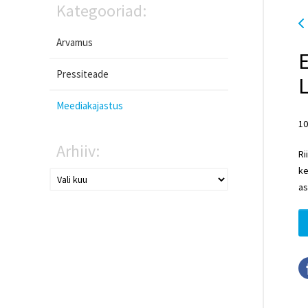
Kategooriad:
Arvamus
E
Pressiteade
L
Meediakajastus
10
Arhiiv:
Ri
ke
as