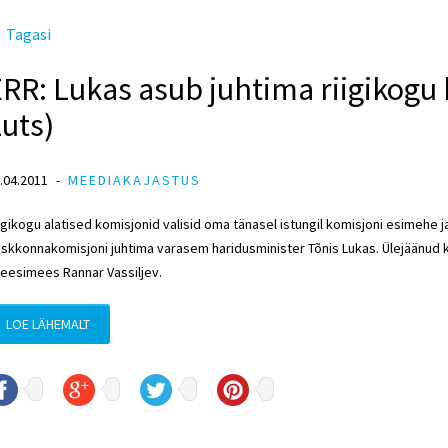
Tagasi
RR: Lukas asub juhtima riigikogu
uts)
.04.2011
MEEDIAKAJASTUS
igikogu alatised komisjonid valisid oma tänasel istungil komisjoni esimehe 
skkonnakomisjoni juhtima varasem haridusminister Tõnis Lukas. Ülejäänud
eesimees Rannar Vassiljev.
LOE LÄHEMALT