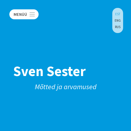
MENÜÜ
EST
ENG
RUS
Sven Sester
Mõtted ja arvamused