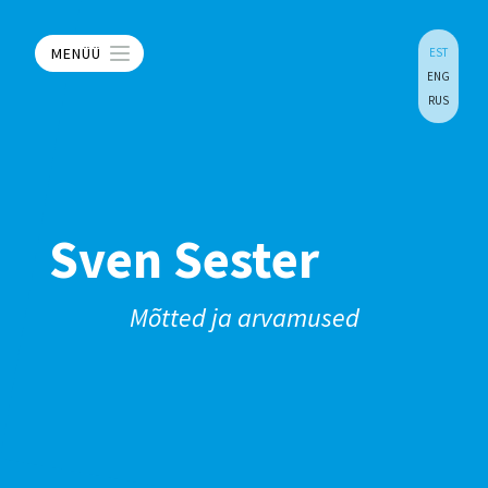
MENÜÜ
EST
ENG
RUS
Sven Sester
Mõtted ja arvamused