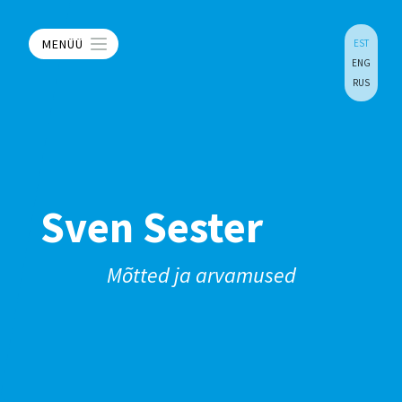
MENÜÜ
EST
ENG
RUS
Sven Sester
Mõtted ja arvamused