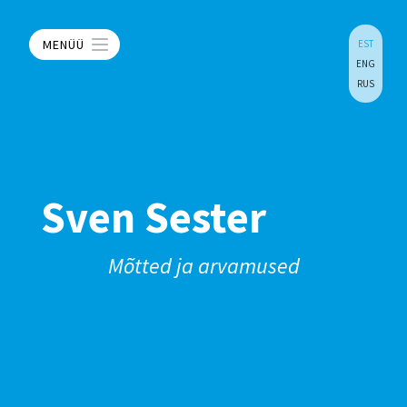
MENÜÜ
EST
ENG
RUS
Sven Sester
Mõtted ja arvamused