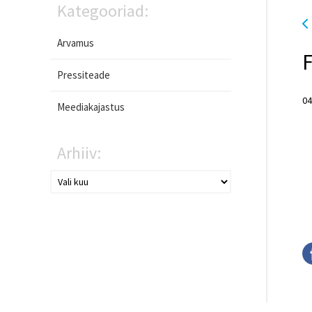
Kategooriad:
Arvamus
F
Pressiteade
04
Meediakajastus
Arhiiv: