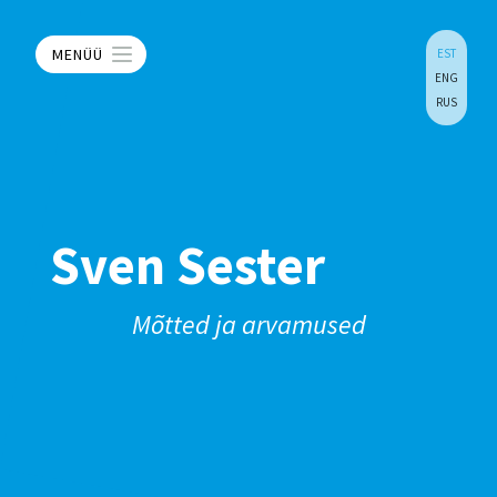
MENÜÜ
EST
ENG
RUS
Sven Sester
Mõtted ja arvamused