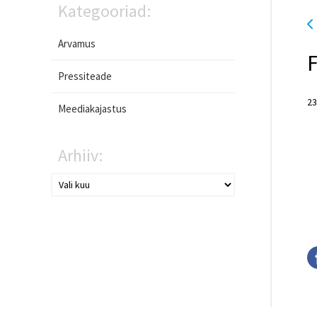
Kategooriad:
Arvamus
F
Pressiteade
23
Meediakajastus
Arhiiv: