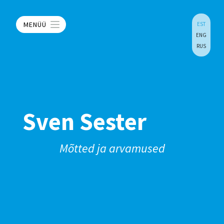
MENÜÜ
EST
ENG
RUS
Sven Sester
Mõtted ja arvamused