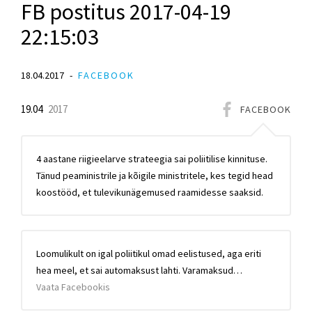
FB postitus 2017-04-19
22:15:03
18.04.2017
FACEBOOK
19.04
2017
FACEBOOK
4 aastane riigieelarve strateegia sai poliitilise kinnituse.
Tänud peaministrile ja kõigile ministritele, kes tegid head
koostööd, et tulevikunägemused raamidesse saaksid.
Loomulikult on igal poliitikul omad eelistused, aga eriti
hea meel, et sai automaksust lahti. Varamaksud…
Vaata Facebookis