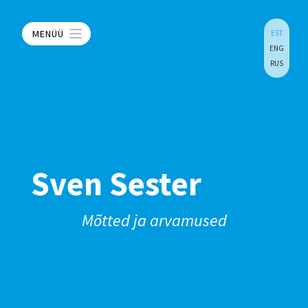
MENÜÜ
EST
ENG
RUS
Sven Sester
Mõtted ja arvamused