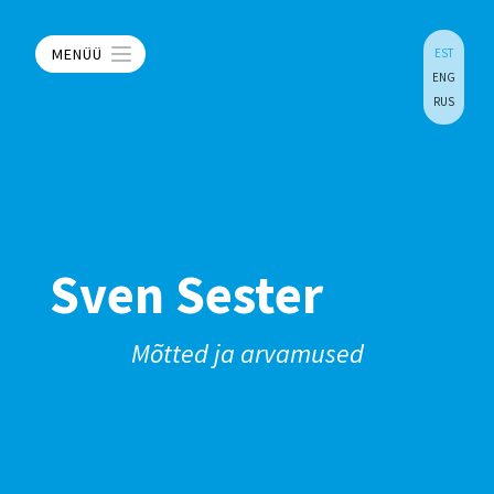
MENÜÜ
EST
ENG
RUS
Sven Sester
Mõtted ja arvamused