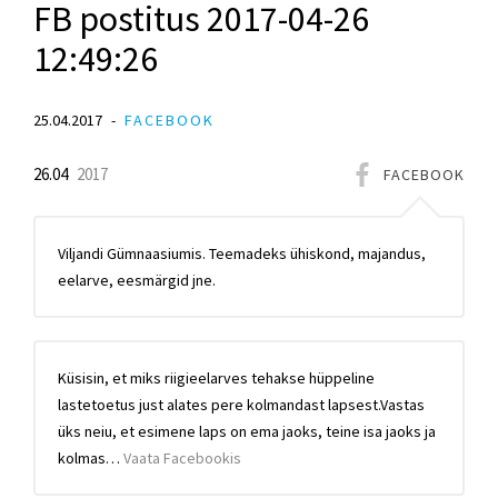
FB postitus 2017-04-26
12:49:26
25.04.2017
FACEBOOK
26.04
2017
FACEBOOK
Viljandi Gümnaasiumis. Teemadeks ühiskond, majandus,
eelarve, eesmärgid jne.
Küsisin, et miks riigieelarves tehakse hüppeline
lastetoetus just alates pere kolmandast lapsest.Vastas
üks neiu, et esimene laps on ema jaoks, teine isa jaoks ja
kolmas…
Vaata Facebookis