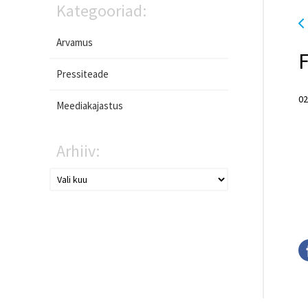
Kategooriad:
Arvamus
F
Pressiteade
02
Meediakajastus
Arhiiv: