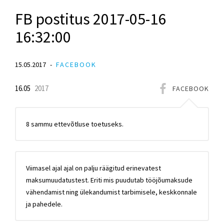
FB postitus 2017-05-16
16:32:00
15.05.2017
FACEBOOK
16.05
2017
FACEBOOK
8 sammu ettevõtluse toetuseks.
Viimasel ajal ajal on palju räägitud erinevatest
maksumuudatustest. Eriti mis puudutab tööjõumaksude
vähendamist ning ülekandumist tarbimisele, keskkonnale
ja pahedele.