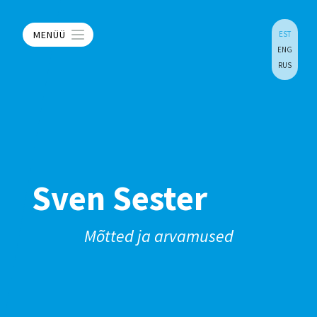
MENÜÜ
EST
ENG
RUS
Sven Sester
Mõtted ja arvamused