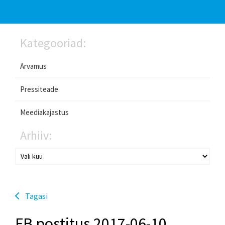
Kategooriad:
Arvamus
Pressiteade
Meediakajastus
Arhiiv:
Tagasi
FB postitus 2017-06-10