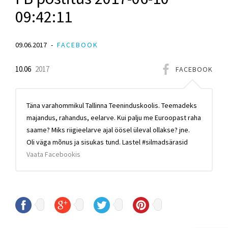
09:42:11
09.06.2017
FACEBOOK
10.06
2017
FACEBOOK
Täna varahommikul Tallinna Teeninduskoolis. Teemadeks
majandus, rahandus, eelarve. Kui palju me Euroopast raha
saame? Miks riigieelarve ajal öösel üleval ollakse? jne.
Oli väga mõnus ja sisukas tund. Lastel #silmadsärasid
Vaata Facebookis