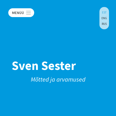
MENÜÜ
EST
ENG
RUS
Sven Sester
Mõtted ja arvamused