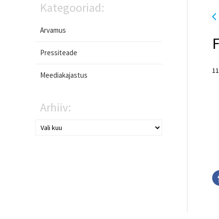
Kategooriad:
Arvamus
F
Pressiteade
11
Meediakajastus
Arhiiv: