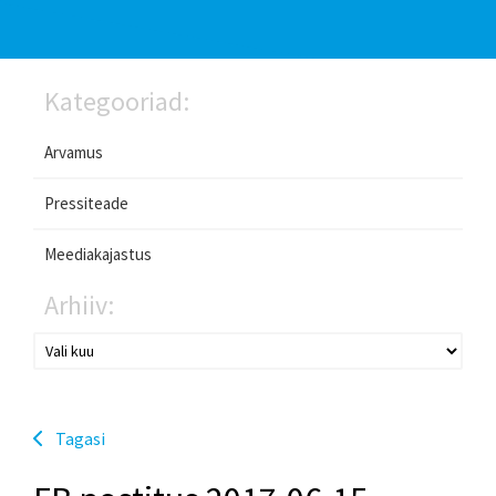
Kategooriad:
Arvamus
Pressiteade
Meediakajastus
Arhiiv:
Tagasi