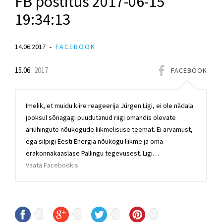
FB postitus 2017-06-15
19:34:13
14.06.2017
FACEBOOK
15.06
2017
FACEBOOK
Imelik, et muidu kiire reageerija Jürgen Ligi, ei ole nädala
jooksul sõnagagi puudutanud riigi omandis olevate
äriühingute nõukogude liikmelisuse teemat. Ei arvamust,
ega silpigi Eesti Energia nõukogu liikme ja oma
erakonnakaaslase Pallingu tegevusest. Ligi…
Vaata Facebookis