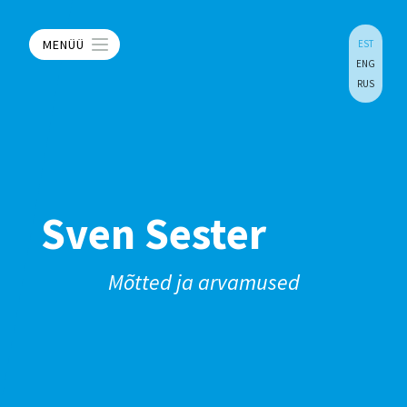
MENÜÜ
EST
ENG
RUS
Sven Sester
Mõtted ja arvamused